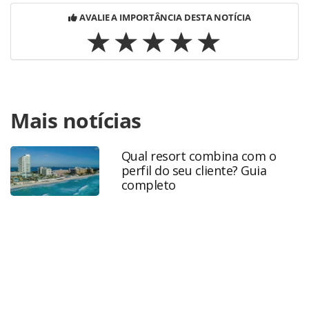
AVALIE A IMPORTÂNCIA DESTA NOTÍCIA
Para compartilhar esse conteúdo, por favor utilize o link
Mais notícias
https://www.panrotas.com.br/viagens-corporativas/gestao-
de-viagens/2024/04/befly-unifica-solucoes-para-viagens-
corporativas-veja-como-ficou_205061.html ou as
Qual resort combina com o
ferramentas oferecidas na página. Todo o conteúdo
perfil do seu cliente? Guia
produzido pela PANROTAS Editora é protegido pela
completo
legislação brasileira sobre direito autoral. Não reproduza o
conteúdo sem autorização da PANROTAS Editora
(copyright@panrotas.com.br).