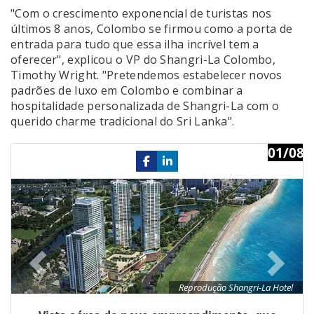
"Com o crescimento exponencial de turistas nos
últimos 8 anos, Colombo se firmou como a porta de
entrada para tudo que essa ilha incrível tem a
oferecer", explicou o VP do Shangri-La Colombo,
Timothy Wright. "Pretendemos estabelecer novos
padrões de luxo em Colombo e combinar a
hospitalidade personalizada de Shangri-La com o
querido charme tradicional do Sri Lanka".
01/08
Previous
Ne
Reprodução Shangri-La Hotel