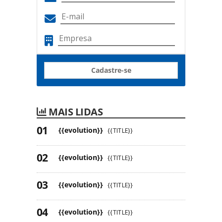
Cadastre-se
MAIS LIDAS
{{evolution}}
{{TITLE}}
{{evolution}}
{{TITLE}}
{{evolution}}
{{TITLE}}
{{evolution}}
{{TITLE}}