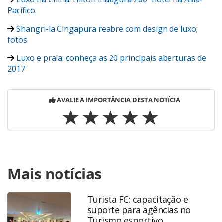
Pacífico
Shangri-la Cingapura reabre com design de luxo;
fotos
Luxo e praia: conheça as 20 principais aberturas de
2017
AVALIE A IMPORTÂNCIA DESTA NOTÍCIA
Para compartilhar esse conteúdo, por favor utilize o link
Mais notícias
https://www.panrotas.com.br/viagens-
corporativas/hotelaria/2017/08/shangri-la-abrira-em-
dezembro-novo-hotel-de-luxo-em-sri-lanka_148746.html
Turista FC: capacitação e
ou as ferramentas oferecidas na página. Todo o conteúdo
suporte para agências no
produzido pela PANROTAS Editora é protegido pela
Turismo esportivo