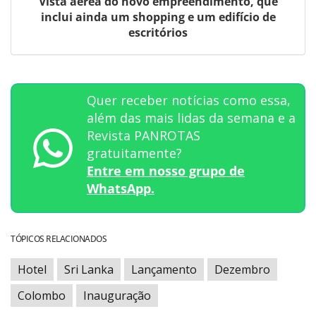
Vista aérea do novo empreendimento, que
inclui ainda um shopping e um edifício de
escritórios
Quer receber notícias como essa,
além das mais lidas da semana e a
Revista PANROTAS
gratuitamente?
Entre em nosso grupo de
WhatsApp.
TÓPICOS RELACIONADOS
Hotel
Sri Lanka
Lançamento
Dezembro
Colombo
Inauguração