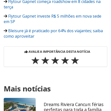
Flytour Gapnet começa roadshow em 8 cidades na
terça
Flytour Gapnet investe R$ 5 milhões em nova sede
em SP
Bleisure já é praticado por 64% dos viajantes; saiba
como aproveitar
AVALIE A IMPORTÂNCIA DESTA NOTÍCIA
Para compartilhar esse conteúdo, por favor utilize o link
Mais notícias
https://www.panrotas.com.br/viagens-
corporativas/mercado/2016/09/veja-quem-e-quem-na-
nova-flytour-gapnet_129606.html ou as ferramentas
oferecidas na página. Todo o conteúdo produzido pela
Dreams Riviera Cancun: férias
perfeitas para toda a família
PANROTAS Editora é protegido pela legislação brasileira