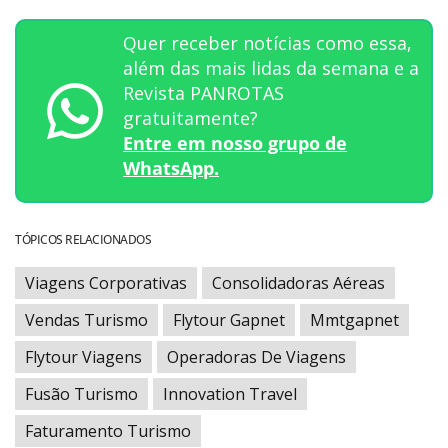
Quer receber notícias como essa,
além das mais lidas da semana e a
Revista PANROTAS
gratuitamente?
Entre em nosso grupo de
WhatsApp.
TÓPICOS RELACIONADOS
Viagens Corporativas
Consolidadoras Aéreas
Vendas Turismo
Flytour Gapnet
Mmtgapnet
Flytour Viagens
Operadoras De Viagens
Fusão Turismo
Innovation Travel
Faturamento Turismo