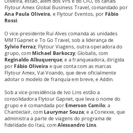
Oliveira, estão, além dos VPs e do CFO, os canais
Flytour Amex Global Business Travel, comandado por
Ana Paula Oliveira
, e Flytour Eventos, por
Fábio
Rossi
.
O vice-presidente Rui Alves comanda as unidades
MMTGapnet e To Go Travel, sob a liderança de
Sylvio Ferraz
; Flytour Viagens, outra operadora do
grupo, com
Michael Barkoczy
; Globalis, com
Reginaldo Albuquerque
; e a franqueadora, dirigida
por
Fábio Oliveira
e que conta com as marcas
Flytour Amex, Vai Voando, que deve oficialmente
adotar o modelo de franquia em breve, e Addin.
Sob a vice-presidência de Ivo Lins estão a
consolidadora Flytour Gapnet, que leva o nome do
grupo e é comandada por
Emerson Camilo
; a
Chanteclair, com
Laurymar Souza
; e a Conexxe, que
administra a parte de viagens do programa de
fidelidade do Itaú, com
Alessandro Lins
.