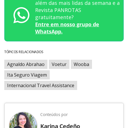
além das mais lidas da semana e a
Revista PANROTAS
gratuitamente?
Entre em nosso grupo de
WhatsApp.
TÓPICOS RELACIONADOS
Agnaldo Abrahao
Voetur
Wooba
Ita Seguro Viagem
Internacional Travel Assistance
Conteúdos por
Karina Cedeño