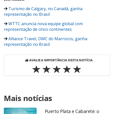
Turismo de Calgary, no Canadá, ganha
representação no Brasil
WTTC anuncia nova equipe global com
representação de cinco continentes
Alliance Travel, DMC do Marrocos, ganha
representação no Brasil
AVALIE A IMPORTÂNCIA DESTA NOTÍCIA
Para compartilhar esse conteúdo, por favor utilize o link
Mais notícias
https://www.panrotas.com.br/viagens-
corporativas/mice/2026/05/travel4senses-fecha-parceria-
com-venus-dmc-para-representacao-na-america-do-
Puerto Plata e Cabarete: o
sul_228715.html ou as ferramentas oferecidas na página.