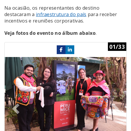
Na ocasião, os representantes do destino
destacaram a
infraestrutura do país
para receber
incentivos e reuniões corporativas.
Veja fotos do evento no álbum abaixo
.
Previous
Ne
01/33