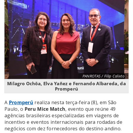
PANROTAS / Filip Calixto
Milagro Ochôa, Elva Yañez e Fernando Albareda, da
Promperú
A
Promperú
realiza nesta terça-feira (8), em São
Paulo, o
Peru Mice Match
, evento que reúne 49
agências brasileiras especializadas em viagens de
incentivo e eventos internacionais para rodadas de
negócios com dez fornecedores do destino andino.