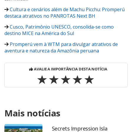
Cultura e cenários além de Machu Picchu: Promperú
destaca atrativos no PANROTAS Next BH
Cusco, Patrimônio UNESCO, consolida-se como
destino MICE na América do Sul
Promperú vem à WTM para divulgar atrativos de
aventura e natureza da Amazônia peruana
AVALIE A IMPORTÂNCIA DESTA NOTÍCIA
Para compartilhar esse conteúdo, por favor utilize o link
Mais notícias
https://www.panrotas.com.br/viagens-
corporativas/mice/2026/07/peru-destaca-atrativos-para-o-
mice-a-agencias-brasileiras-veja-fotos_230109.html ou as
Secrets Impression Isla
ferramentas oferecidas na página. Todo o conteúdo