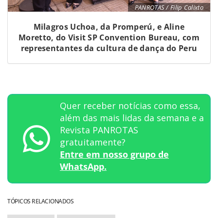
PANROTAS / Filip Calixto
Milagros Uchoa, da Promperú, e Aline
Moretto, do Visit SP Convention Bureau, com
representantes da cultura de dança do Peru
Quer receber notícias como essa,
além das mais lidas da semana e a
Revista PANROTAS
gratuitamente?
Entre em nosso grupo de
WhatsApp.
TÓPICOS RELACIONADOS