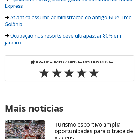
Express
Atlantica assume administração do antigo Blue Tree
Goiânia
Ocupação nos resorts deve ultrapassar 80% em
janeiro
AVALIE A IMPORTÂNCIA DESTA NOTÍCIA
Para compartilhar esse conteúdo, por favor utilize o link
Mais notícias
https://www.panrotas.com.br/viagens-
corporativas/movimentacao/2018/01/hotelaria-brasil-
anuncia-tres-reforcos-para-2018-veja-quem_152669.html
Turismo esportivo amplia
ou as ferramentas oferecidas na página. Todo o conteúdo
oportunidades para o trade de
produzido pela PANROTAS Editora é protegido pela
viagens