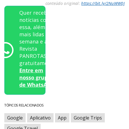
conteúdo original:
https://bit.ly/2NuWW0J
Quer receber
notícias como
essa, além das
mais lidas da
semana e a
Revista
PANROTAS
gratuitamente?
Entre em
nosso grupo
de WhatsApp.
TÓPICOS RELACIONADOS
Google
Aplicativo
App
Google Trips
Google Travel