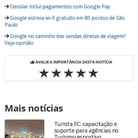
Decolar inclui pagamentos com Google Pay
Google estreia wi-fi gratuito em 80 pontos de São
Paulo
Google no caminho das vendas diretas de viagem?
Veja opinião
AVALIE A IMPORTÂNCIA DESTA NOTÍCIA
Para compartilhar esse conteúdo, por favor utilize o link
Mais notícias
https://www.panrotas.com.br/viagens-
corporativas/tecnologia/2019/07/aplicativo-google-trips-
sera-desligado-no-proximo-mes_165776.html ou as
Turista FC: capacitação e
ferramentas oferecidas na página. Todo o conteúdo
suporte para agências no
produzido pela PANROTAS Editora é protegido pela
Turismo esportivo