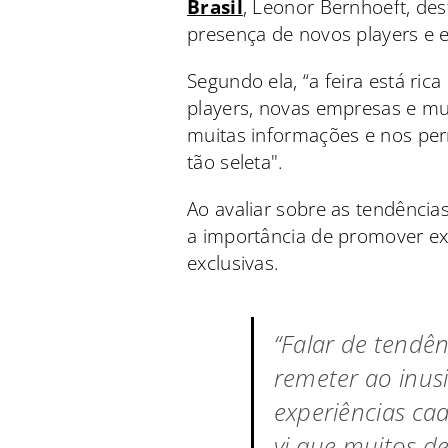
Brasil
, Leonor Bernhoeft, de
presença de novos players e
Segundo ela, “a feira está ri
players, novas empresas e mui
muitas informações e nos pe
tão seleta".
Ao avaliar sobre as tendência
a importância de promover ex
exclusivas.
“Falar de tendên
remeter ao inus
experiências cad
vi que muitos d