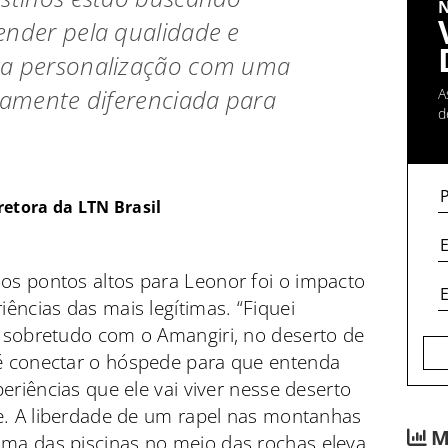
ender pela qualidade e
ta personalização com uma
ltamente diferenciada para
A
d
retora da LTN Brasil
s pontos altos para Leonor foi o impacto
ências das mais legítimas. “Fiquei
 sobretudo com o Amangiri, no deserto de
é conectar o hóspede para que entenda
eriências que ele vai viver nesse deserto
le. A liberdade de um rapel nas montanhas
M
ma das piscinas no meio das rochas eleva