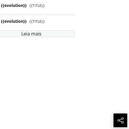
{{evolution}}
{{TITLE}}
{{evolution}}
{{TITLE}}
Leia mais