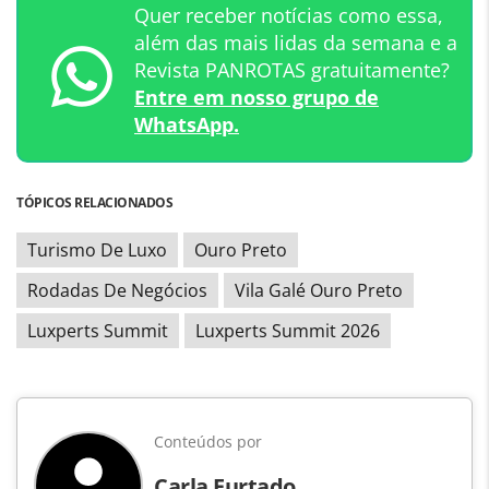
Quer receber notícias como essa,
além das mais lidas da semana e a
Revista PANROTAS gratuitamente?
Entre em nosso grupo de
WhatsApp.
TÓPICOS RELACIONADOS
Turismo De Luxo
Ouro Preto
Rodadas De Negócios
Vila Galé Ouro Preto
Luxperts Summit
Luxperts Summit 2026
Conteúdos por
Carla Furtado