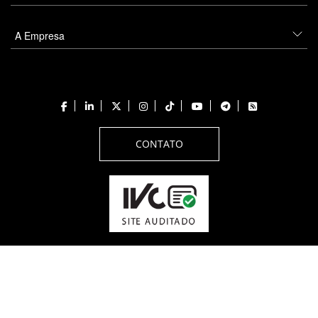
A Empresa
CONTATO
Todos os direitos reservados a PANROTAS Editora - Ver.
Thursday, August 6, 2026
5:09:27 PM -03:00:00 - Builder 2026.6.2.1
/ Layout
205df0c0b694a693290208d10d1a485b