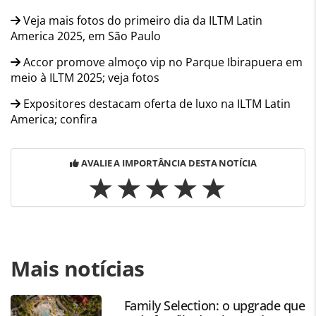
Veja mais fotos do primeiro dia da ILTM Latin
America 2025, em São Paulo
Accor promove almoço vip no Parque Ibirapuera em
meio à ILTM 2025; veja fotos
Expositores destacam oferta de luxo na ILTM Latin
America; confira
AVALIE A IMPORTÂNCIA DESTA NOTÍCIA
Para compartilhar esse conteúdo, por favor utilize o link
Mais notícias
https://www.panrotas.com.br/viagens-de-
luxo/hotelaria/2025/05/na-iltm-accor-apresenta-planos-
para-marcas-de-luxo-e-lifestyle-na-america-
Family Selection: o upgrade que
latina_217094.html ou as ferramentas oferecidas na