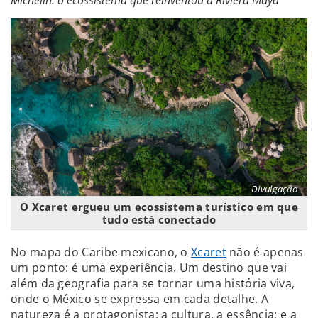
Michelin: o ecossistema que reinventou a Riviera Maya
Divulgação
O Xcaret ergueu um ecossistema turístico em que
tudo está conectado
No mapa do Caribe mexicano, o
Xcaret
não é apenas
um ponto: é uma experiência. Um destino que vai
além da geografia para se tornar uma história viva,
onde o México se expressa em cada detalhe. A
natureza é a protagonista; a cultura, a essência; e a