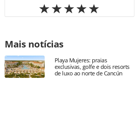
Para compartilhar esse conteúdo, por favor utilize o link
Mais notícias
https://www.panrotas.com.br/xcaret/hotelaria/2026/05/xca
sete-parques-hoteis-premiados-e-o-mexico-em-cada-
experiencia_228804.html ou as ferramentas oferecidas na
Playa Mujeres: praias
página. Todo o conteúdo produzido pela PANROTAS
exclusivas, golfe e dois resorts
Editora é protegido pela legislação brasileira sobre direito
de luxo ao norte de Cancún
autoral. Não reproduza o conteúdo sem autorização da
PANROTAS Editora (copyright@panrotas.com.br).