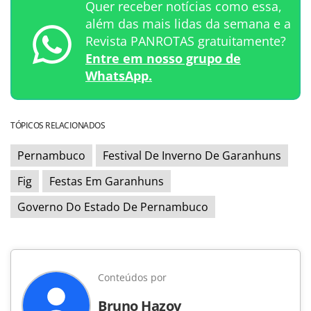
Quer receber notícias como essa,
além das mais lidas da semana e a
Revista PANROTAS gratuitamente?
Entre em nosso grupo de
WhatsApp.
TÓPICOS RELACIONADOS
Pernambuco
Festival De Inverno De Garanhuns
Fig
Festas Em Garanhuns
Governo Do Estado De Pernambuco
Conteúdos por
Bruno Hazov