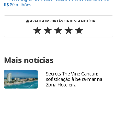
R$ 80 milhões
AVALIE A IMPORTÂNCIA DESTA NOTÍCIA
Para compartilhar esse conteúdo, por favor utilize o link
Mais notícias
https://www.panrotas.com.br/100xbrasil/destinos/2023/07/f
de-inverno-de-garanhuns-pe-tem-investimentos-de-r-112-
milhoes_198355.html ou as ferramentas oferecidas na
Secrets The Vine Cancun:
página. Todo o conteúdo produzido pela PANROTAS
sofisticação à beira-mar na
Editora é protegido pela legislação brasileira sobre direito
Zona Hoteleira
autoral. Não reproduza o conteúdo sem autorização da
PANROTAS Editora (copyright@panrotas.com.br).