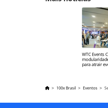
de-pesca-que-gera-r-400-mil-em-neg
página. Todo o conteúdo produzido 
brasileira sobre direito autoral. N
PANROTAS Editora (copyright@panro
WTC Events C
modularidade
para atrair e
100x Brasil
Eventos
S