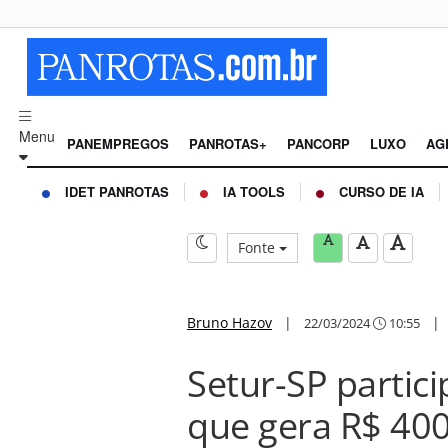
Menu
PANEMPREGOS
PANROTAS+
PANCORP
LUXO
AG
IDET PANROTAS
IA TOOLS
CURSO DE IA
Fonte
Bruno Hazov
|
22/03/2024
10:55
Setur-SP partici
que gera R$ 400