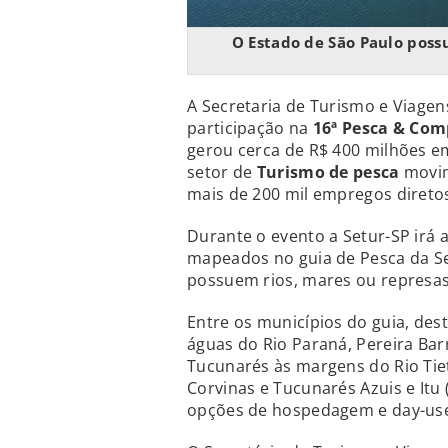
O Estado de São Paulo poss
A Secretaria de Turismo e Viage
participação na
16ª Pesca & Co
gerou cerca de R$ 400 milhões e
setor de
Turismo de pesca
movim
mais de 200 mil empregos diretos
Durante o evento a Setur-SP irá 
mapeados no guia de Pesca da Set
possuem rios, mares ou represas 
Entre os municípios do guia, des
águas do Rio Paraná, Pereira Bar
Tucunarés às margens do Rio Tietê
Corvinas e Tucunarés Azuis e It
opções de hospedagem e day-use 