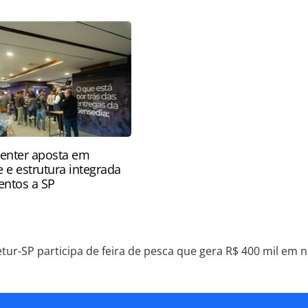
ocios_204230.html ou as ferramentas oferecidas na
pela PANROTAS Editora é protegido pela legislação
ão reproduza o conteúdo sem autorização da
tas.com.br).
enter aposta em
 e estrutura integrada
ventos a SP
etur-SP participa de feira de pesca que gera R$ 400 mil em 