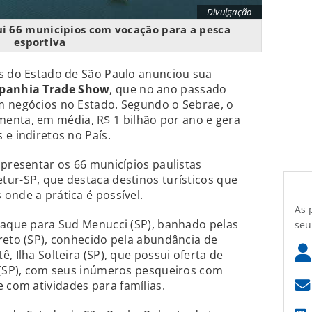
Divulgação
ui 66 municípios com vocação para a pesca
esportiva
ns do Estado de São Paulo anunciou sua
mpanhia Trade Show
, que no ano passado
m negócios no Estado. Segundo o Sebrae, o
enta, em média, R$ 1 bilhão por ano e gera
 e indiretos no País.
apresentar os 66 municípios paulistas
ur-SP, que destaca destinos turísticos que
onde a prática é possível.
As 
taque para Sud Menucci (SP), banhado pelas
seu
reto (SP), conhecido pela abundância de
, Ilha Solteira (SP), que possui oferta de
u (SP), com seus inúmeros pesqueiros com
com atividades para famílias.