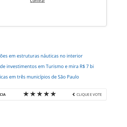
Confira!
ões em estruturas náuticas no interior
de investimentos em Turismo e mira R$ 7 bi
ticas em três municípios de São Paulo
CIA
CLIQUE E VOTE
favor utilize o link
sil/eventos/2024/03/setur-sp-participa-de-feira-