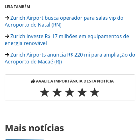
LEIA TAMBÉM
Zurich Airport busca operador para salas vip do
Aeroporto de Natal (RN)
Zurich investe R$ 17 milhões em equipamentos de
energia renovável
Zurich Airports anuncia R$ 220 mi para ampliação do
Aeroporto de Macaé (RJ)
AVALIE A IMPORTÂNCIA DESTA NOTÍCIA
Para compartilhar esse conteúdo, por favor utilize o link
Mais notícias
https://www.panrotas.com.br/100xbrasil/infraestrutura/20
de-pista-no-aeroporto-de-macae-rj-esta-50-
concluida_202670.html ou as ferramentas oferecidas na