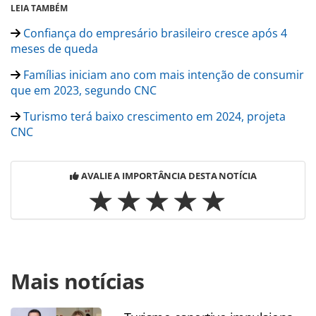
LEIA TAMBÉM
Confiança do empresário brasileiro cresce após 4
meses de queda
Famílias iniciam ano com mais intenção de consumir
que em 2023, segundo CNC
Turismo terá baixo crescimento em 2024, projeta
CNC
AVALIE A IMPORTÂNCIA DESTA NOTÍCIA
Para compartilhar esse conteúdo, por favor utilize o link
Mais notícias
https://www.panrotas.com.br/100xbrasil/politica-
monetaria/2024/02/em-queda-intencao-de-consumo-das-
familias-tem-melhor-fevereiro-desde-2015_203215.html ou