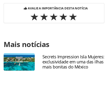
AVALIE A IMPORTÂNCIA DESTA NOTÍCIA
Para compartilhar esse conteúdo, por favor utilize o link
Mais notícias
https://www.panrotas.com.br/100xbrasil/politica/2024/01/v
brasil-com-passagens-a-r-200-sera-lancado-ate-
fevereiro_202334.html ou as ferramentas oferecidas na
Secrets Impression Isla Mujeres:
página. Todo o conteúdo produzido pela PANROTAS
exclusividade em uma das ilhas
Editora é protegido pela legislação brasileira sobre direito
mais bonitas do México
autoral. Não reproduza o conteúdo sem autorização da
PANROTAS Editora (copyright@panrotas.com.br).