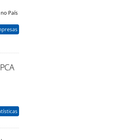
 no País
mpresas
IPCA
tísticas