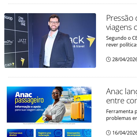
Pressão 
viagens c
Segundo o CE
rever polític
28/04/202
Anac lan
entre co
Ferramenta p
problemas en
16/04/202