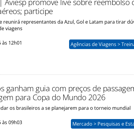
| Aviesp promove live sobre reembolso 
aéreos; participe
e reunirá representantes da Azul, Gol e Latam para tirar dú
de viagens
6 às 12h01
Agências de Viagens > Trei
ros ganham guia com preços de passage
gem para Copa do Mundo 2026
udar os brasileiros a se planejarem para o torneio mundial
6 às 09h03
Mercado > Pesquisas e Esta