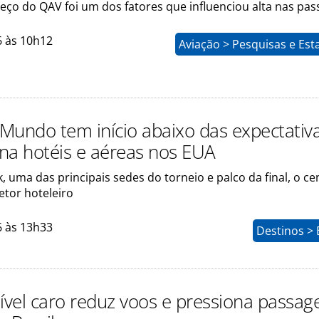
eço do QAV foi um dos fatores que influenciou alta nas pa
6 às 10h12
Aviação > Pesquisas e Esta
Mundo tem início abaixo das expectativ
na hotéis e aéreas nos EUA
 uma das principais sedes do torneio e palco da final, o ce
etor hoteleiro
6 às 13h33
Destinos > 
vel caro reduz voos e pressiona passag