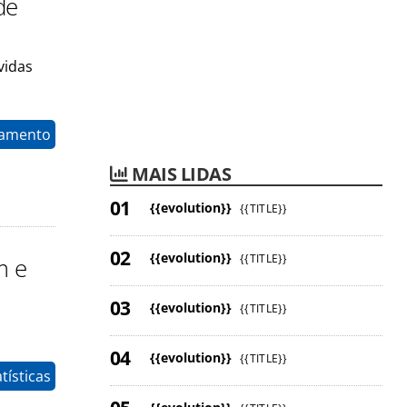
de
vidas
namento
MAIS LIDAS
{{evolution}}
{{TITLE}}
{{evolution}}
{{TITLE}}
m e
{{evolution}}
{{TITLE}}
{{evolution}}
{{TITLE}}
tísticas