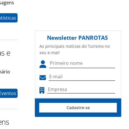
ssagens
tísticas
Newsletter
PANROTAS
As principais notícias do Turismo no
as e
seu e-mail
nário
Eventos
Cadastre-se
ens