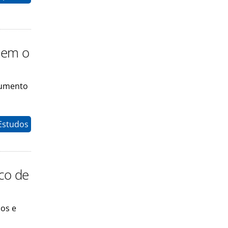
tem o
aumento
Estudos
ico de
dos e