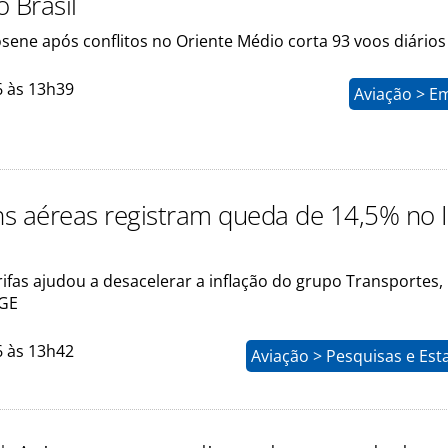
 Brasil
sene após conflitos no Oriente Médio corta 93 voos diários
6 às 13h39
Aviação > E
s aéreas registram queda de 14,5% no 
ifas ajudou a desacelerar a inflação do grupo Transportes,
BGE
6 às 13h42
Aviação > Pesquisas e Esta