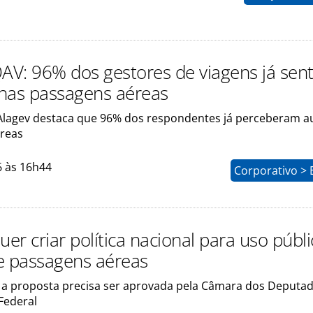
QAV: 96% dos gestores de viagens já sen
nas passagens aéreas
Alagev destaca que 96% dos respondentes já perceberam 
éreas
6 às 16h44
Corporativo > 
uer criar política nacional para uso públ
e passagens aéreas
i, a proposta precisa ser aprovada pela Câmara dos Deputa
Federal