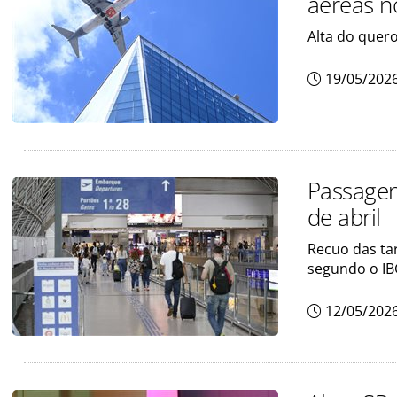
aéreas no
Alta do quero
19/05/202
Passagen
de abril
Recuo das tar
segundo o I
12/05/202