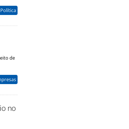
Política
eito de
mpresas
io no