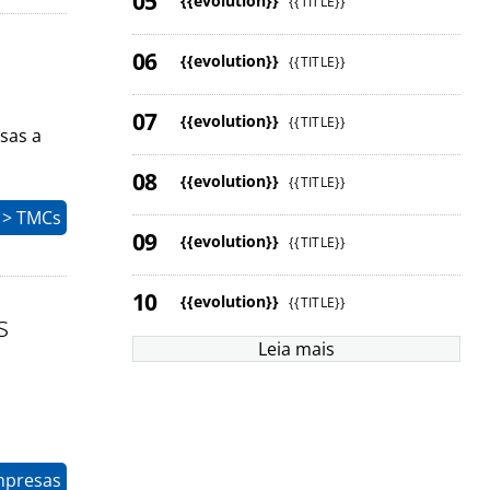
{{evolution}}
{{TITLE}}
{{evolution}}
{{TITLE}}
{{evolution}}
{{TITLE}}
sas a
{{evolution}}
{{TITLE}}
 > TMCs
{{evolution}}
{{TITLE}}
{{evolution}}
{{TITLE}}
s
Leia mais
mpresas