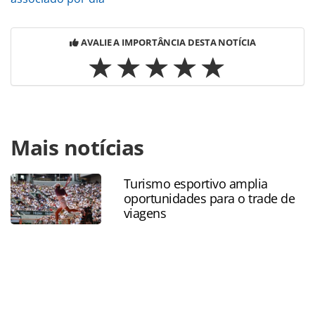
AVALIE A IMPORTÂNCIA DESTA NOTÍCIA
Para compartilhar esse conteúdo, por favor utilize o link
Mais notícias
https://www.panrotas.com.br/abav-expo-2019/economia-e-
politica/2019/09/ministro-do-turismo-nega-extincao-ou-
fusao-da-pasta_167897.html ou as ferramentas oferecidas
Turismo esportivo amplia
na página. Todo o conteúdo produzido pela PANROTAS
oportunidades para o trade de
Editora é protegido pela legislação brasileira sobre direito
viagens
autoral. Não reproduza o conteúdo sem autorização da
PANROTAS Editora (copyright@panrotas.com.br).