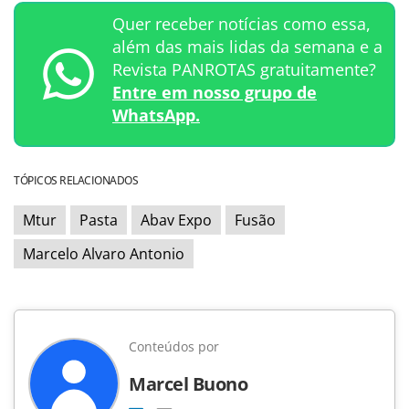
Quer receber notícias como essa,
além das mais lidas da semana e a
Revista PANROTAS gratuitamente?
Entre em nosso grupo de
WhatsApp.
TÓPICOS RELACIONADOS
Mtur
Pasta
Abav Expo
Fusão
Marcelo Alvaro Antonio
Conteúdos por
Marcel Buono