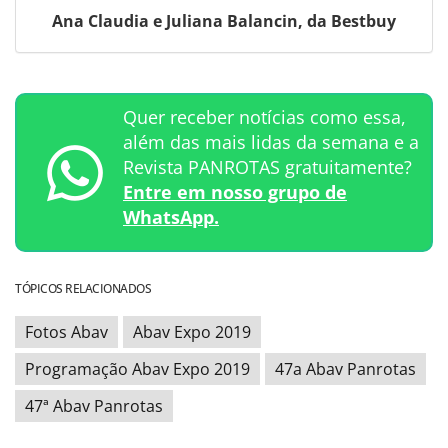
Ana Claudia e Juliana Balancin, da Bestbuy
Quer receber notícias como essa,
além das mais lidas da semana e a
Revista PANROTAS gratuitamente?
Entre em nosso grupo de
WhatsApp.
TÓPICOS RELACIONADOS
Fotos Abav
Abav Expo 2019
Programação Abav Expo 2019
47a Abav Panrotas
47ª Abav Panrotas