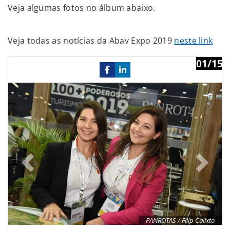
Veja algumas fotos no álbum abaixo.
Veja todas as notícias da Abav Expo 2019
neste link
01/15
Previous
Ne
PANROTAS / Filip Calixto