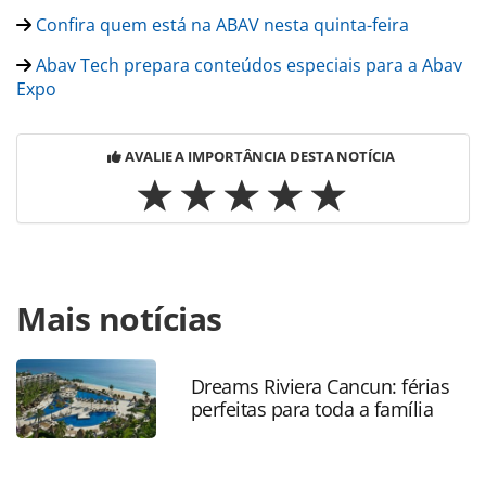
Confira quem está na ABAV nesta quinta-feira
Abav Tech prepara conteúdos especiais para a Abav
Expo
AVALIE A IMPORTÂNCIA DESTA NOTÍCIA
Para compartilhar esse conteúdo, por favor utilize o link
Mais notícias
https://www.panrotas.com.br/abav-expo-
2019/gente/2019/09/confira-mais-fotos-da-abav-expo-
2019_167980.html ou as ferramentas oferecidas na página.
Todo o conteúdo produzido pela PANROTAS Editora é
Dreams Riviera Cancun: férias
perfeitas para toda a família
protegido pela legislação brasileira sobre direito autoral.
Não reproduza o conteúdo sem autorização da PANROTAS
Editora (copyright@panrotas.com.br).