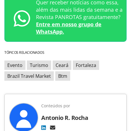
Quer receber notícias como essa,
além das mais lidas da semana e a
Revista PANROTAS gratuitamente?
Entre em nosso grupo de
WhatsApp.
TÓPICOS RELACIONADOS
Evento
Turismo
Ceará
Fortaleza
Brazil Travel Market
Btm
Conteúdos por
Antonio R. Rocha