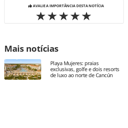
AVALIE A IMPORTÂNCIA DESTA NOTÍCIA
Para compartilhar esse conteúdo, por favor utilize o link
Mais notícias
https://www.panrotas.com.br/agencias-de-
viagens/eventos/2021/10/btm-ressalta-importancia-de-
fortaleza-sediar-eventos-do-setor_185110.html ou as
Playa Mujeres: praias
ferramentas oferecidas na página. Todo o conteúdo
exclusivas, golfe e dois resorts
produzido pela PANROTAS Editora é protegido pela
de luxo ao norte de Cancún
legislação brasileira sobre direito autoral. Não reproduza o
conteúdo sem autorização da PANROTAS Editora
(copyright@panrotas.com.br).