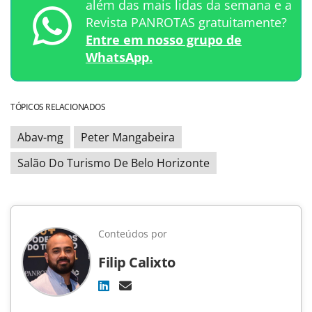
além das mais lidas da semana e a
Revista PANROTAS gratuitamente?
Entre em nosso grupo de
WhatsApp.
TÓPICOS RELACIONADOS
Abav-mg
Peter Mangabeira
Salão Do Turismo De Belo Horizonte
Conteúdos por
Filip Calixto