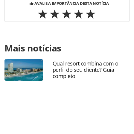
AVALIE A IMPORTÂNCIA DESTA NOTÍCIA
Para compartilhar esse conteúdo, por favor utilize o link
Mais notícias
https://www.panrotas.com.br/agencias-de-
viagens/eventos/2022/03/abav-mg-realiza-15o-salao-do-
turismo-em-bh-este-mes_187820.html ou as ferramentas
Qual resort combina com o
oferecidas na página. Todo o conteúdo produzido pela
perfil do seu cliente? Guia
PANROTAS Editora é protegido pela legislação brasileira
completo
sobre direito autoral. Não reproduza o conteúdo sem
autorização da PANROTAS Editora
(copyright@panrotas.com.br).