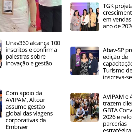
capacitação, networking e a
TGK projet
sobre produtos e destinos
cresciment
em vendas 
ano de 202
Unav360 alcança 100
inscritos e confirma
Abav-SP pr
palestras sobre
edição de
inovação e gestão
capacitaçã
Turismo de
inscreva-se
Com apoio da
AVIPAM e A
AVIPAM, Altour
trazem clie
assume gestão
GBTA Conv
global das viagens
2026 e ref
corporativas da
parcerias
Embraer
estratégica