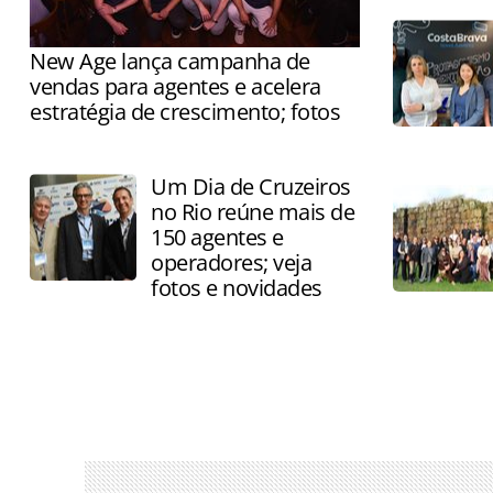
New Age lança campanha de
vendas para agentes e acelera
estratégia de crescimento; fotos
Operadora afirma ter dobrado as
vendas e transforma 8 de agosto em
Um Dia de Cruzeiros
marco da integração ao TP Group
no Rio reúne mais de
150 agentes e
operadores; veja
fotos e novidades