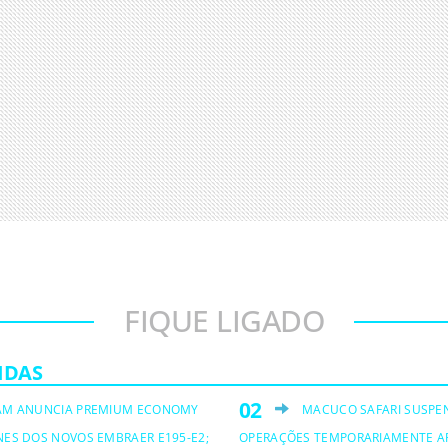
FIQUE LIGADO
IDAS
AM ANUNCIA PREMIUM ECONOMY
MACUCO SAFARI SUSPE
NES DOS NOVOS EMBRAER E195-E2;
OPERAÇÕES TEMPORARIAMENTE A