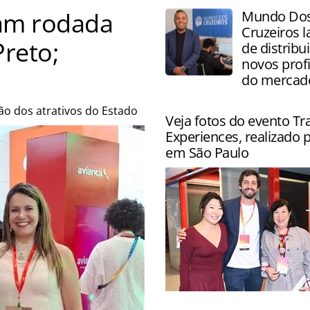
zam rodada
Mundo Do
Cruzeiros l
reto;
de distribu
novos profi
do mercad
ão dos atrativos do Estado
Veja fotos do evento Tr
Experiences, realizado 
em São Paulo
Evento reuniu agências par