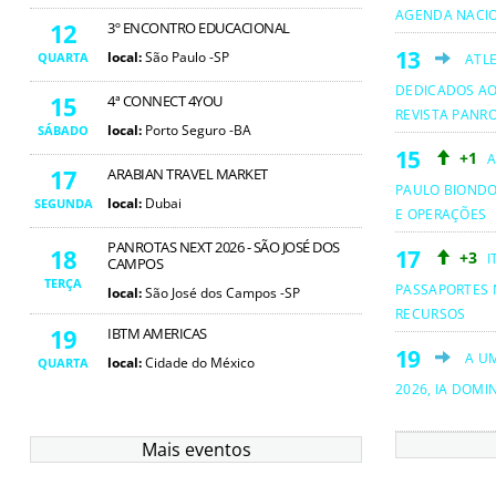
AGENDA NACI
12
3º ENCONTRO EDUCACIONAL
local:
São Paulo -SP
QUARTA
ATL
DEDICADOS AO
15
4ª CONNECT 4YOU
REVISTA PANR
local:
Porto Seguro -BA
SÁBADO
+1
A
17
ARABIAN TRAVEL MARKET
PAULO BIOND
local:
Dubai
SEGUNDA
E OPERAÇÕES
PANROTAS NEXT 2026 - SÃO JOSÉ DOS
18
+3
I
CAMPOS
TERÇA
PASSAPORTES 
local:
São José dos Campos -SP
RECURSOS
19
IBTM AMERICAS
A U
local:
Cidade do México
QUARTA
2026, IA DOMI
Mais eventos