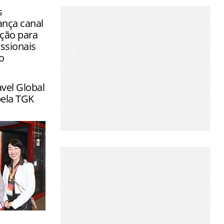
s
ança canal
ição para
ssionais
o
avel Global
pela TGK
a um dia de