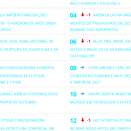
NAS CATARATAS DO IGUAÇU
-1
UA IMPÕEM PARALISAÇÕES
AMÉRICA LATINA MO
EM 13 AEROPORTOS APÓS ONDA
MILHÕES DE PASSAGEIROS EM 2025
ENTOS
RANKING DOS AEROPORTOS
-1
OVE 2026, PARA GESTORES DE
BLUE TREE PREVÊ CI
AÍ; PARTICIPE DO EVENTO EM 5 DE
HOTÉIS E INICIA CICLO DE EXPANS
CAETANO (SP)
RIA CONSOLIDADORA AUMENTA
COPA AIRLINES TERÁ OI
OFISSIONAIS EX-FLYTOUR,
CONEXÃO NO PANAMÁ E MAIS OPÇ
RA E TP AIR
A PARTIR DE 2027
 LINHAS AÉREAS SUSPENDE VOOS
GRUPO KONTIK INVESTIR
 PARTIR DE OUTUBRO
MILHÕES EM TECNOLOGIA E IA ATÉ
-1
LYTOUR CONSOLIDADORA
HCC HOSPITALITY IN
VA ESTRUTURA COMERCIAL EM
BELMAR, NOVO HOTEL EM CAMPO 