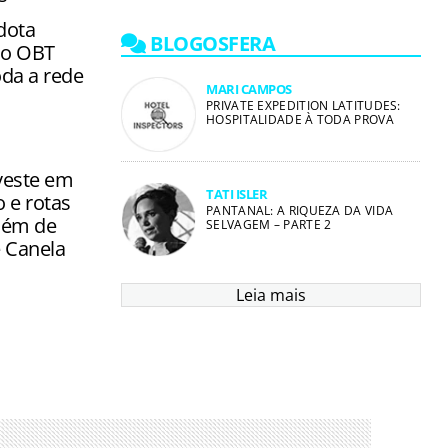
dota
BLOGOSFERA
mo OBT
toda a rede
MARI CAMPOS
PRIVATE EXPEDITION LATITUDES:
HOSPITALIDADE À TODA PROVA
veste em
TATI ISLER
 e rotas
PANTANAL: A RIQUEZA DA VIDA
além de
SELVAGEM – PARTE 2
 Canela
Leia mais