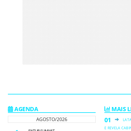
AGENDA
MAIS L
AGOSTO/2026
LAT
E REVELA CABI
ENTUR SUMMIT