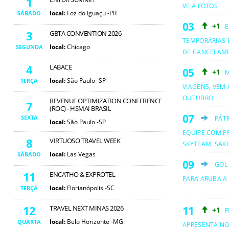
1
VEJA FOTOS
local:
Foz do Iguaçu -PR
SÁBADO
+1
E
3
GBTA CONVENTION 2026
TEMPORÁRIAS 
local:
Chicago
SEGUNDA
DE CANCELAM
4
LABACE
+1
M
local:
São Paulo -SP
TERÇA
VIAGENS, VEM 
OUTUBRO
REVENUE OPTIMIZATION CONFERENCE
7
(ROC) - HSMAI BRASIL
SEXTA
PÁT
local:
São Paulo -SP
EQUIPE COM PR
8
VIRTUOSO TRAVEL WEEK
SKYTEAM, SAKU
local:
Las Vegas
SÁBADO
GOL
11
ENCATHO & EXPROTEL
PARA ARUBA A
local:
Florianópolis -SC
TERÇA
12
TRAVEL NEXT MINAS 2026
+1
F
local:
Belo Horizonte -MG
QUARTA
APRESENTA NO