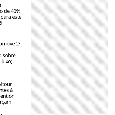
tualização
a
o de 40%
para este
6
omove 2ª
o sobre
 luxo;
ltour
ntes à
ention
orçam
s