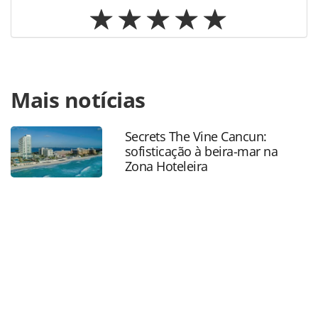
Para compartilhar esse conteúdo, por favor utilize o link
Mais notícias
https://www.panrotas.com.br/agencias-de-
viagens/eventos/2026/04/decolar-anuncia-programa-para-
ampliar-o-acesso-a-educacao-em-sua-rede-de-
Secrets The Vine Cancun:
parceiros_227947.html ou as ferramentas oferecidas na
sofisticação à beira-mar na
página. Todo o conteúdo produzido pela PANROTAS
Zona Hoteleira
Editora é protegido pela legislação brasileira sobre direito
autoral. Não reproduza o conteúdo sem autorização da
PANROTAS Editora (copyright@panrotas.com.br).