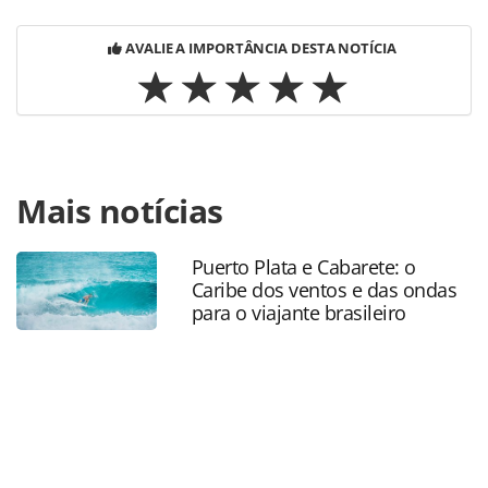
AVALIE A IMPORTÂNCIA DESTA NOTÍCIA
Para compartilhar esse conteúdo, por favor utilize o link
Mais notícias
https://www.panrotas.com.br/agencias-de-
viagens/eventos/2026/05/trade-do-espirito-santo-se-
reune-no-panrotas-next-em-vitoria-veja-mais-
Puerto Plata e Cabarete: o
fotos_228881.html ou as ferramentas oferecidas na página.
Caribe dos ventos e das ondas
Todo o conteúdo produzido pela PANROTAS Editora é
para o viajante brasileiro
protegido pela legislação brasileira sobre direito autoral.
Não reproduza o conteúdo sem autorização da PANROTAS
Editora (copyright@panrotas.com.br).