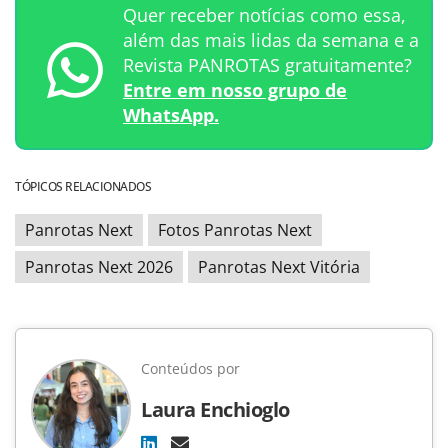
Quer receber notícias como essa,
além das mais lidas da semana e a
Revista PANROTAS gratuitamente?
Entre em nosso grupo de
WhatsApp.
TÓPICOS RELACIONADOS
Panrotas Next
Fotos Panrotas Next
Panrotas Next 2026
Panrotas Next Vitória
Conteúdos por
Laura Enchioglo