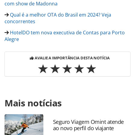
com show de Madonna
Qual é a melhor OTA do Brasil em 2024? Veja
concorrentes
HotelDO tem nova executiva de Contas para Porto
Alegre
AVALIE A IMPORTÂNCIA DESTA NOTÍCIA
Para compartilhar esse conteúdo, por favor utilize o link
Mais notícias
https://www.panrotas.com.br/agencias-de-
viagens/mercado/2024/04/decolar-registra-alta-de-82-em-
busca-por-passagens-para-show-da-
madonna_204445.html ou as ferramentas oferecidas na
Seguro Viagem Omint atende
ao novo perfil do viajante
página. Todo o conteúdo produzido pela PANROTAS
Editora é protegido pela legislação brasileira sobre direito