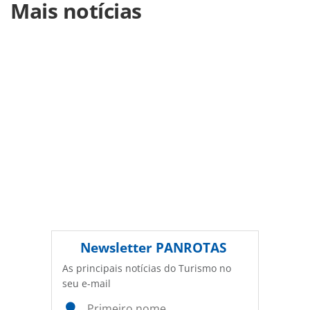
Mais notícias
https://www.panrotas.com.br/agencias-de-
viagens/mercado/2026/07/ex-brocker-cria-aldeia-agencia-
de-marketing-exclusiva-para-o-turismo_230012.html ou as
ferramentas oferecidas na página. Todo o conteúdo
produzido pela PANROTAS Editora é protegido pela
legislação brasileira sobre direito autoral. Não reproduza o
conteúdo sem autorização da PANROTAS Editora
(copyright@panrotas.com.br).
Newsletter
PANROTAS
As principais notícias do Turismo no
seu e-mail