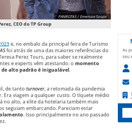
PANROTAS / Emerson Souza
erez, CEO do TP Group
2023
e, no embalo da principal feira de Turismo
As p
TAS
foi atrás de uma das maiores referências do
seu 
eresa Perez Tours, para saber se realmente
ntes e experts vêm atestando: o
momento
 de alto padrão é inigualável
.
il, de tanto
turnover
, a retomada da pandemia
tor. Era viagem a qualquer custo. O tíquete médio
á no alto, a elite da hotelaria também mais
ros seguiam embarcando. Pareciam estar
isolamento
. Isso principalmente no ano passado
ez.