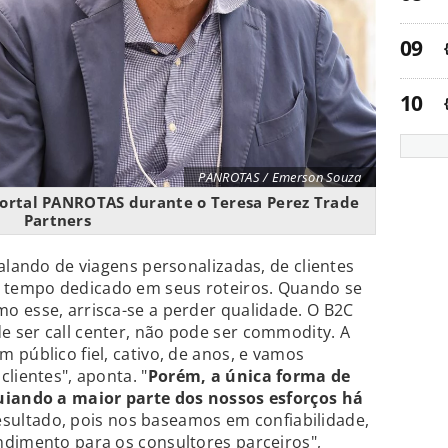
PANROTAS / Emerson Souza
Portal PANROTAS durante o Teresa Perez Trade
Partners
alando de viagens personalizadas, de clientes
tempo dedicado em seus roteiros. Quando se
o esse, arrisca-se a perder qualidade. O B2C
 ser call center, não pode ser commodity. A
 público fiel, cativo, de anos, e vamos
lientes", aponta. "
Porém, a única forma de
guiando a maior parte dos nossos esforços há
esultado, pois nos baseamos em confiabilidade,
ndimento para os consultores parceiros",