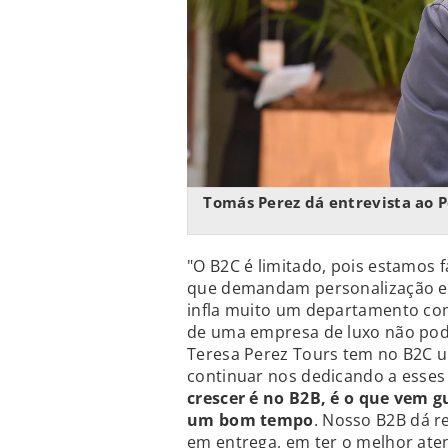
Tomás Perez dá entrevista ao 
"O B2C é limitado, pois estamos f
que demandam personalização e 
infla muito um departamento com
de uma empresa de luxo não pode
Teresa Perez Tours tem no B2C um
continuar nos dedicando a esses c
crescer é no B2B, é o que vem 
um bom tempo
. Nosso B2B dá r
em entrega, em ter o melhor ate