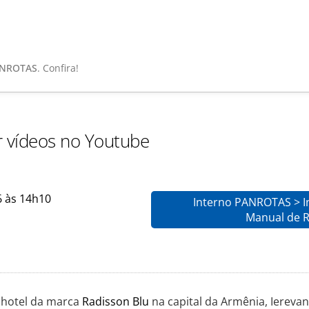
ANROTAS
. Confira!
r vídeos no Youtube
6 às 14h10
Interno PANROTAS > In
Manual de 
 hotel da marca
Radisson Blu
na capital da Armênia, Ierevan