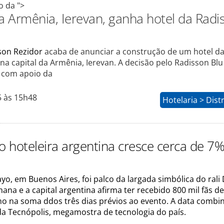
o da ">
da Armênia, Ierevan, ganha hotel da Radi
son Rezidor
acaba de anunciar a construção de um hotel d
na capital da Armênia, Ierevan. A decisão pelo Radisson Blu
 com apoio da
5 às 15h48
Hotelaria > Dist
 hoteleira argentina cresce cerca de 7
yo, em Buenos Aires, foi palco da largada simbólica do rali
ana e a capital argentina afirma ter recebido 800 mil fãs de
o na soma ddos três dias prévios ao evento. A data comb
da Tecnópolis, megamostra de tecnologia do país.