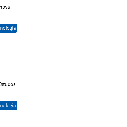
 nova
nologia
Estudos
nologia