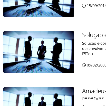
15/09/201
Solução 
Solucao e-co
desenvolvime
F5Tou
09/02/200
Amadeus 
reservas