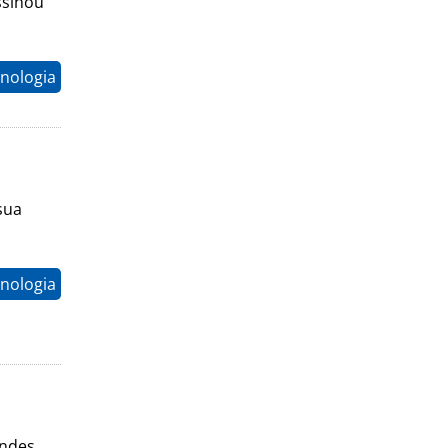
ssinou
nologia
sua
nologia
undes