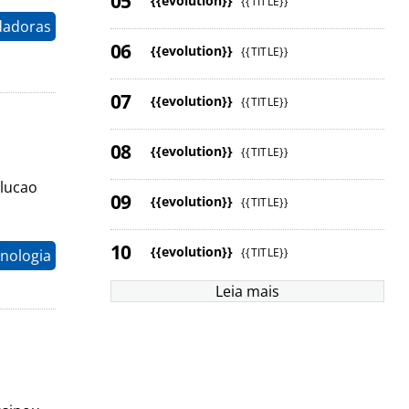
{{evolution}}
{{TITLE}}
dadoras
{{evolution}}
{{TITLE}}
{{evolution}}
{{TITLE}}
{{evolution}}
{{TITLE}}
olucao
{{evolution}}
{{TITLE}}
{{evolution}}
{{TITLE}}
nologia
Leia mais