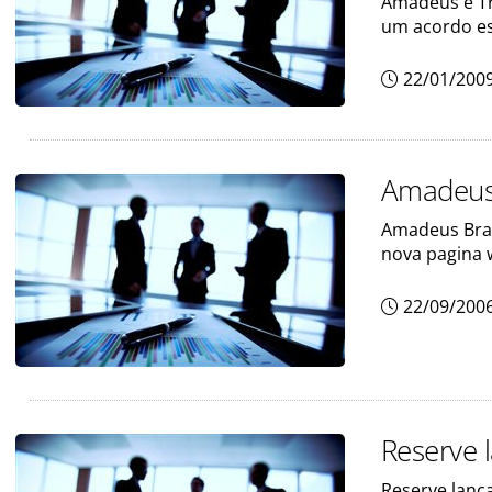
Amadeus e Tr
um acordo es
22/01/200
Amadeus 
Amadeus Bras
nova pagina 
22/09/200
Reserve 
Reserve lanc