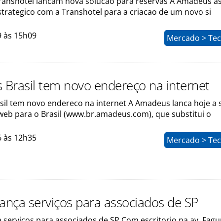
anshotel lancam nova solucao para reservas A Amadeus a
trategico com a Transhotel para a criacao de um novo si
9 às 15h09
Mercado > Tec
Brasil tem novo endereço na internet
il tem novo endereco na internet A Amadeus lanca hoje a 
web para o Brasil (www.br.amadeus.com), que substitui o
6 às 12h35
Mercado > Tec
lança serviços para associados de SP
a servicos para associados de SP Com escritorio na av. Fag