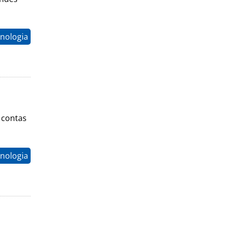
nologia
 contas
nologia