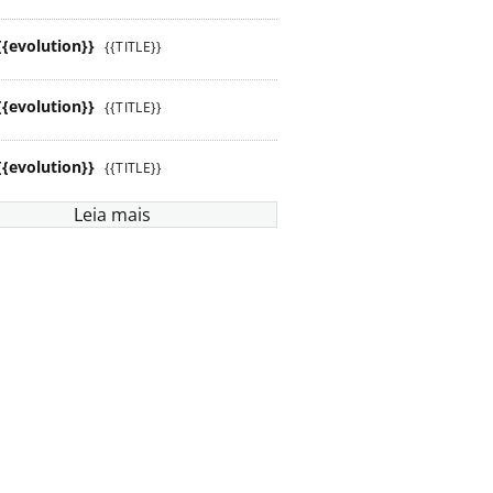
{{evolution}}
{{TITLE}}
{{evolution}}
{{TITLE}}
{{evolution}}
{{TITLE}}
Leia mais