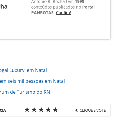
Antonio R. Rocha tem
1999
cha
conteúdos publicados no
Portal
PANROTAS
.
Confira!
gal Luxury, em Natal
em seis mil pessoas em Natal
órum de Turismo do RN
CIA
CLIQUE E VOTE