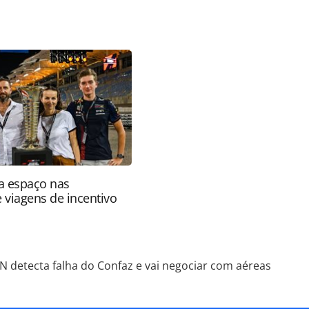
favor utilize o link
o/aeroportos/2019/05/rn-detecta-falha-do-confaz-
tml ou as ferramentas oferecidas na página. Todo o
itora é protegido pela legislação brasileira sobre
onteúdo sem autorização da PANROTAS Editora
a espaço nas
e viagens de incentivo
N detecta falha do Confaz e vai negociar com aéreas