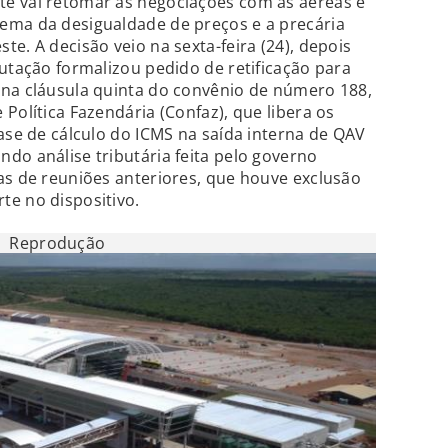
e vai retomar as negociações com as aéreas e
ema da desigualdade de preços e a precária
e. A decisão veio na sexta-feira (24), depois
butação formalizou pedido de retificação para
 na cláusula quinta do convênio de número 188,
Política Fazendária (Confaz), que libera os
base de cálculo do ICMS na saída interna de QAV
do análise tributária feita pelo governo
as de reuniões anteriores, que houve exclusão
te no dispositivo.
Reprodução