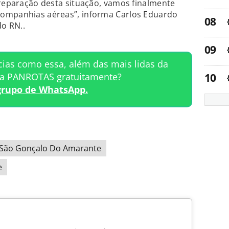
 reparação desta situação, vamos finalmente
companhias aéreas”, informa Carlos Eduardo
do RN..
cias como essa, além das mais lidas da
ta PANROTAS gratuitamente?
grupo de WhatsApp.
São Gonçalo Do Amarante
e