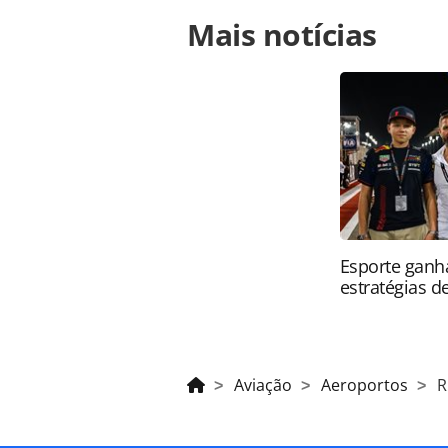
Para compartilhar esse conteúdo, por 
Mais notícias
https://www.panrotas.com.br/aviaca
e-vai-negociar-com-aereas_164769.h
conteúdo produzido pela PANROTAS Ed
direito autoral. Não reproduza o c
(copyright@panrotas.com.br).
Esporte ganh
estratégias d
Aviação
Aeroportos
R