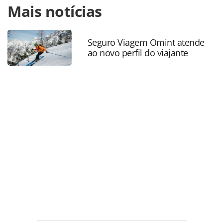
Mais notícias
https://www.panrotas.com.br/aviacao/aeroportos/2020/06
de-porto-alegre-passa-por-sanitizacao_174100.html ou as
ferramentas oferecidas na página. Todo o conteúdo
produzido pela PANROTAS Editora é protegido pela
Seguro Viagem Omint atende
ao novo perfil do viajante
legislação brasileira sobre direito autoral. Não reproduza o
conteúdo sem autorização da PANROTAS Editora
(copyright@panrotas.com.br).