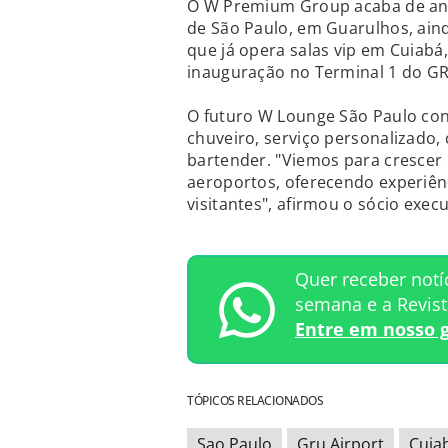
O W Premium Group acaba de anu
de São Paulo, em Guarulhos, ain
que já opera salas vip em Cuiabá,
inauguração no Terminal 1 do GR
O futuro W Lounge São Paulo con
chuveiro, serviço personalizado, 
bartender. "Viemos para crescer 
aeroportos, oferecendo experiênc
visitantes", afirmou o sócio exec
Quer receber notí
semana e a Revis
Entre em nosso 
TÓPICOS RELACIONADOS
Sao Paulo
Gru Airport
Cuia