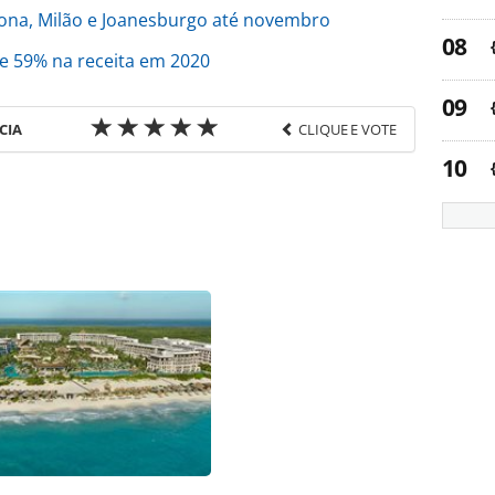
lona, Milão e Joanesburgo até novembro
e 59% na receita em 2020
CIA
CLIQUE E VOTE
favor utilize o link
/aeroportos/2021/02/gru-airport-tera-sala-vip-do-
tml ou as ferramentas oferecidas na página. Todo
Editora é protegido pela legislação brasileira
uza o conteúdo sem autorização da PANROTAS
).