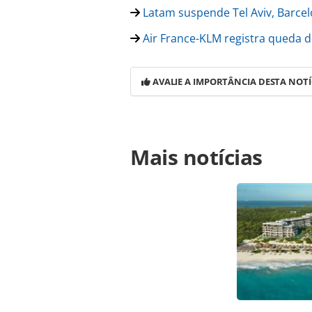
Latam suspende Tel Aviv, Barce
Air France-KLM registra queda d
AVALIE A IMPORTÂNCIA DESTA NOTÍ
Para compartilhar esse conteúdo, por 
Mais notícias
https://www.panrotas.com.br/aviacao
w-premium-group-ate-julho_179783.h
o conteúdo produzido pela PANROTAS 
sobre direito autoral. Não reprod
Editora (copyright@panrotas.com.br