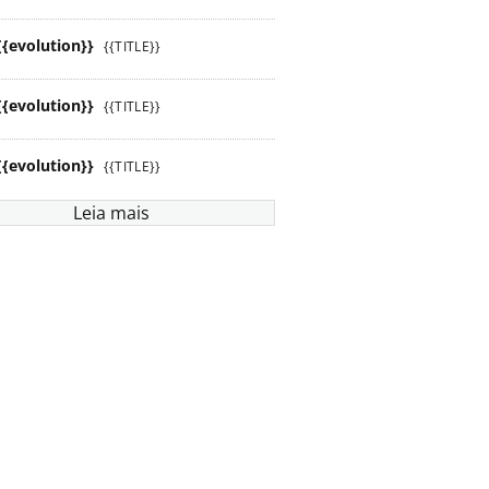
{{evolution}}
{{TITLE}}
{{evolution}}
{{TITLE}}
{{evolution}}
{{TITLE}}
Leia mais