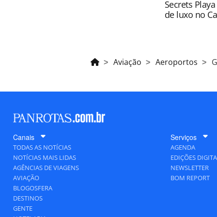
Secrets Playa
de luxo no C
Aviação
Aeroportos
G
Canais
Serviços
TODAS AS NOTÍCIAS
AGENDA
NOTÍCIAS MAIS LIDAS
EDIÇÕES DIGITA
AGÊNCIAS DE VIAGENS
NEWSLETTER
AVIAÇÃO
BOM REPORT
BLOGOSFERA
DESTINOS
GENTE