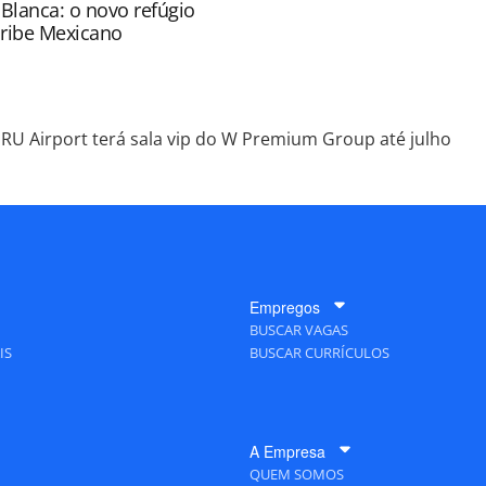
 Blanca: o novo refúgio
aribe Mexicano
RU Airport terá sala vip do W Premium Group até julho
Empregos
BUSCAR VAGAS
IS
BUSCAR CURRÍCULOS
A Empresa
QUEM SOMOS