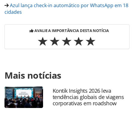
Azul lança check-in automático por WhatsApp em 18
cidades
AVALIE A IMPORTÂNCIA DESTA NOTÍCIA
Para compartilhar esse conteúdo, por favor utilize o link
Mais notícias
https://www.panrotas.com.br/aviacao/aeroportos/2021/11
de-congonhas-testa-embarque-por-reconhecimento-
facial_185752.html ou as ferramentas oferecidas na página.
Kontik Insights 2026 leva
Todo o conteúdo produzido pela PANROTAS Editora é
tendências globais de viagens
protegido pela legislação brasileira sobre direito autoral.
corporativas em roadshow
Não reproduza o conteúdo sem autorização da PANROTAS
Editora (copyright@panrotas.com.br).