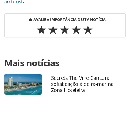
ao turista
AVALIE A IMPORTÂNCIA DESTA NOTÍCIA
Para compartilhar esse conteúdo, por favor utilize o link
Mais notícias
https://www.panrotas.com.br/aviacao/aeroportos/2022/03/
aeroportos-conclui-transicao-operacional-de-15-
aeroportos_188353.html ou as ferramentas oferecidas na
Secrets The Vine Cancun:
página. Todo o conteúdo produzido pela PANROTAS
sofisticação à beira-mar na
Editora é protegido pela legislação brasileira sobre direito
Zona Hoteleira
autoral. Não reproduza o conteúdo sem autorização da
PANROTAS Editora (copyright@panrotas.com.br).