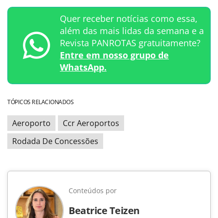
Quer receber notícias como essa,
além das mais lidas da semana e a
Revista PANROTAS gratuitamente?
Entre em nosso grupo de
WhatsApp.
TÓPICOS RELACIONADOS
Aeroporto
Ccr Aeroportos
Rodada De Concessões
Conteúdos por
Beatrice Teizen