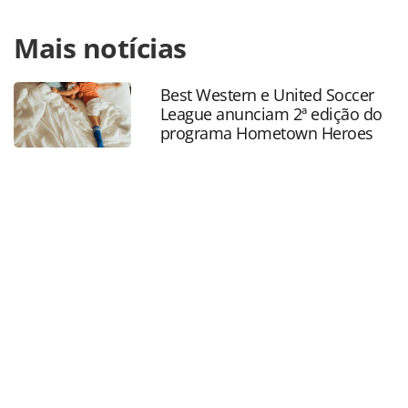
Para compartilhar esse conteúdo, por favor utilize o link
Mais notícias
https://www.panrotas.com.br/aviacao/aeroportos/2023/07
airport-movimenta-194-milhoes-de-passageiros-no-1o-
semestre_198273.html ou as ferramentas oferecidas na
Best Western e United Soccer
página. Todo o conteúdo produzido pela PANROTAS
League anunciam 2ª edição do
Editora é protegido pela legislação brasileira sobre direito
programa Hometown Heroes
autoral. Não reproduza o conteúdo sem autorização da
PANROTAS Editora (copyright@panrotas.com.br).