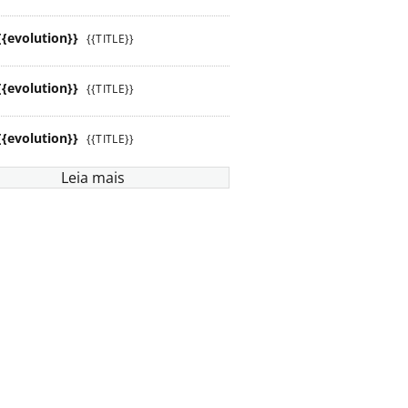
{{evolution}}
{{TITLE}}
{{evolution}}
{{TITLE}}
{{evolution}}
{{TITLE}}
Leia mais