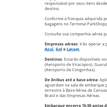
responsável por seus itens desd
destino.
Conforme a franquia adquirida pe
bagagens no Terminal ParkShopp
Consulte sua companhia aérea p
Empresas aéreas
: Irão operar a
Azul
,
Gol
e
Latam
.
Destinos
: Estarão disponíveis v
(Aeroporto de Viracopos), Guaru
(Aeroporto de Congonhas).
De ônibus até a base aérea
: Ap
aguardam na sala de embarque p
terrestre à Base Aérea de Canoa
Brasil e das Empresas Aéreas.
Embarque encerra 1h30 antes d