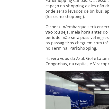
ParkShopping Canoas. O acesso 
espaço no shopping e eles não de
onde serão levados de ônibus, a
(feiros no shopping).
O check-in/embarque será ence
voo
(ou seja, meia hora antes d
período, não será possível ingre
os passageiros cheguem com trê
no Terminal ParkShopping.
Haverá voos da Azul, Gol e Latam
Congonhas, na capital, e Viraco