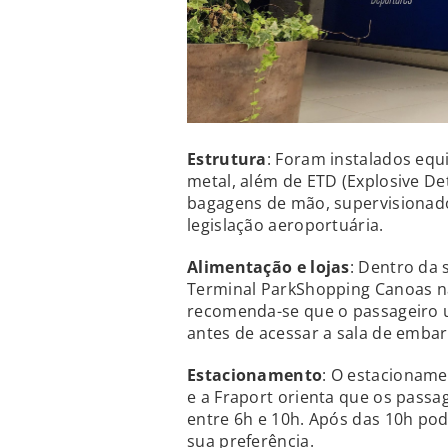
Estrutura
: Foram instalados equ
metal, além de ETD (Explosive De
bagagens de mão, supervisionado 
legislação aeroportuária.
Alimentação e loj
as
: Dentro da 
Terminal ParkShopping Canoas nã
recomenda-se que o passageiro ut
antes de acessar a sala de emba
Estacionamento
: O estacionam
e a Fraport orienta que os passa
entre 6h e 10h. Após das 10h po
sua preferência.