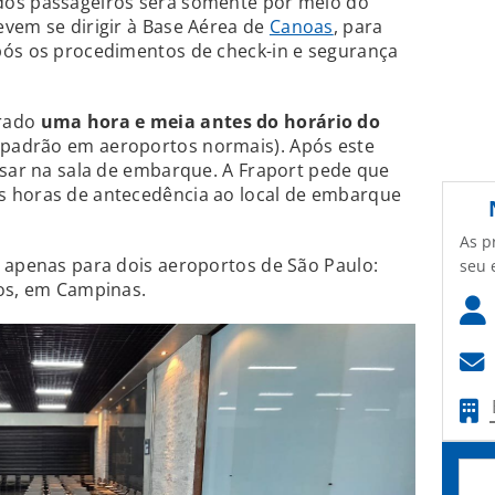
dos passageiros será somente por meio do
vem se dirigir à Base Aérea de
Canoas
, para
pós os procedimentos de check-in e segurança
rrado
uma hora e meia antes do horário do
o padrão em aeroportos normais). Após este
ssar na sala de embarque. A Fraport pede que
s horas de antecedência ao local de embarque
As p
 apenas para dois aeroportos de São Paulo:
seu 
pos, em Campinas.