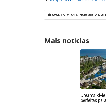
Aeroportos de Canela e Torres (
AVALIE A IMPORTÂNCIA DESTA NOTÍ
Para compartilhar esse conteúdo, por 
Mais notícias
https://www.panrotas.com.br/aviaca
etapa-das-melhorias-no-aeroporto-d
oferecidas na página. Todo o conte
pela legislação brasileira sobre dir
autorização da PANROTAS Editora (
Dreams Rivier
perfeitas para