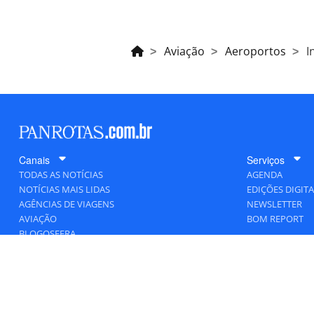
Aviação
Aeroportos
I
Canais
Serviços
TODAS AS NOTÍCIAS
AGENDA
NOTÍCIAS MAIS LIDAS
EDIÇÕES DIGITA
AGÊNCIAS DE VIAGENS
NEWSLETTER
AVIAÇÃO
BOM REPORT
BLOGOSFERA
DESTINOS
GENTE
HOTELARIA
MERCADO
PANCORP