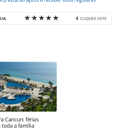
RS) estarão aptos a receber voos regulares
CIA
CLIQUE E VOTE
favor utilize o link
o/aeroportos/2024/11/infraero-entrega-primeira-
e-torres-rs_212235.html ou as ferramentas
údo produzido pela PANROTAS Editora é protegido
eito autoral. Não reproduza o conteúdo sem
copyright@panrotas.com.br).
a Cancun: férias
 toda a família