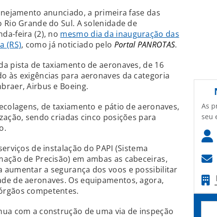
anejamento anunciado, a primeira fase das
 Rio Grande do Sul. A solenidade de
da-feira (2), no
mesmo dia da inauguração das
a (RS)
, como já noticiado pelo
Portal PANROTAS
.
da pista de taxiamento de aeronaves, de 16
o às exigências para aeronaves da categoria
braer, Airbus e Boeing.
As p
ecolagens, de taxiamento e pátio de aeronaves,
seu 
zação, sendo criadas cinco posições para
o.
serviços de instalação do PAPI (Sistema
mação de Precisão) em ambas as cabeceiras,
 aumentar a segurança dos voos e possibilitar
ade de aeronaves. Os equipamentos, agora,
órgãos competentes.
nua com a construção de uma via de inspeção