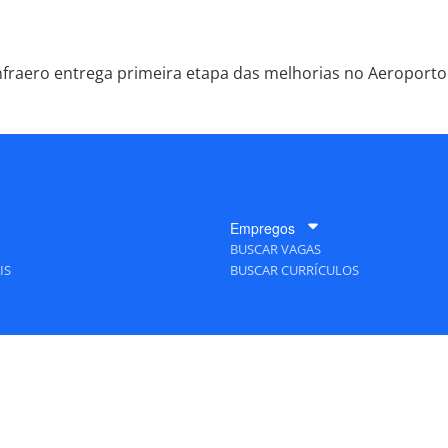
nfraero entrega primeira etapa das melhorias no Aeroporto
Empregos
BUSCAR VAGAS
IS
BUSCAR CURRÍCULOS
A Empresa
QUEM SOMOS
PUBLICIDADE
POLÍTICAS DE PRIVACIDADE
MAPA DO SITE