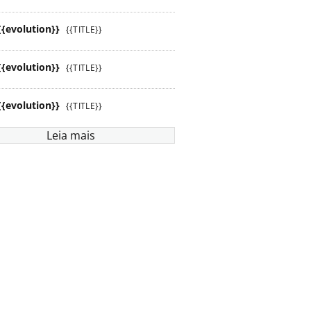
{{evolution}}
{{TITLE}}
{{evolution}}
{{TITLE}}
{{evolution}}
{{TITLE}}
Leia mais