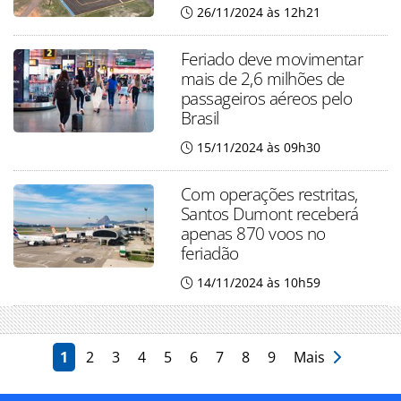
26/11/2024 às 12h21
Feriado deve movimentar
mais de 2,6 milhões de
passageiros aéreos pelo
Brasil
15/11/2024 às 09h30
Com operações restritas,
Santos Dumont receberá
apenas 870 voos no
feriadão
14/11/2024 às 10h59
1
2
3
4
5
6
7
8
9
Mais