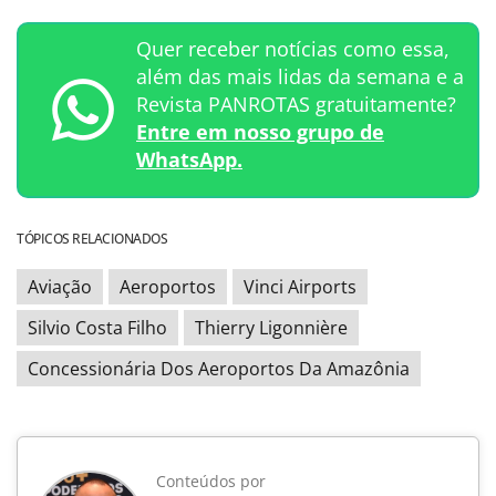
Quer receber notícias como essa,
além das mais lidas da semana e a
Revista PANROTAS gratuitamente?
Entre em nosso grupo de
WhatsApp.
TÓPICOS RELACIONADOS
Aviação
Aeroportos
Vinci Airports
Silvio Costa Filho
Thierry Ligonnière
Concessionária Dos Aeroportos Da Amazônia
Conteúdos por