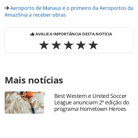
Aeroporto de Manaus é o primeiro da Aeroportos da
Amazônia a receber obras
AVALIE A IMPORTÂNCIA DESTA NOTÍCIA
Para compartilhar esse conteúdo, por favor utilize o link
Mais notícias
https://www.panrotas.com.br/aviacao/aeroportos/2024/11/
entrega-obras-de-modernizacao-em-sete-terminais-da-
regiao-norte_212190.html ou as ferramentas oferecidas na
Best Western e United Soccer
página. Todo o conteúdo produzido pela PANROTAS
League anunciam 2ª edição do
Editora é protegido pela legislação brasileira sobre direito
programa Hometown Heroes
autoral. Não reproduza o conteúdo sem autorização da
PANROTAS Editora (copyright@panrotas.com.br).