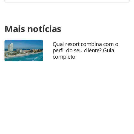
Para compartilhar esse conteúdo, por favor utilize o link
Mais notícias
https://www.panrotas.com.br/aviacao/aeroportos/2025/07
de-recife-tem-recorde-de-movimentacao-nos-primeiros-
meses-de-2025_219092.html ou as ferramentas oferecidas
Qual resort combina com o
na página. Todo o conteúdo produzido pela PANROTAS
perfil do seu cliente? Guia
Editora é protegido pela legislação brasileira sobre direito
completo
autoral. Não reproduza o conteúdo sem autorização da
PANROTAS Editora (copyright@panrotas.com.br).