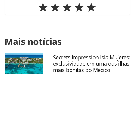
Para compartilhar esse conteúdo, por favor utilize o link
Mais notícias
https://www.panrotas.com.br/mercado/destinos/2025/06/
inicia-segunda-etapa-do-roadshow-pernambuco-
naturalmente-incrivel-na-europa_218531.html ou as
Secrets Impression Isla Mujeres:
ferramentas oferecidas na página. Todo o conteúdo
exclusividade em uma das ilhas
produzido pela PANROTAS Editora é protegido pela
mais bonitas do México
legislação brasileira sobre direito autoral. Não reproduza o
conteúdo sem autorização da PANROTAS Editora
(copyright@panrotas.com.br).