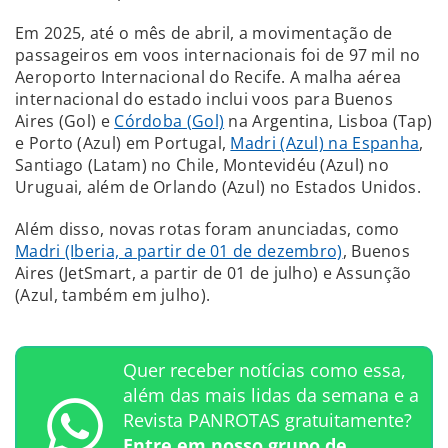
Em 2025, até o mês de abril, a movimentação de
passageiros em voos internacionais foi de 97 mil no
Aeroporto Internacional do Recife. A malha aérea
internacional do estado inclui voos para Buenos
Aires (Gol) e
Córdoba (Gol)
na Argentina, Lisboa (Tap)
e Porto (Azul) em Portugal,
Madri (Azul) na Espanha
,
Santiago (Latam) no Chile, Montevidéu (Azul) no
Uruguai, além de Orlando (Azul) no Estados Unidos.
Além disso, novas rotas foram anunciadas, como
Madri (Iberia, a partir de 01 de dezembro)
, Buenos
Aires (JetSmart, a partir de 01 de julho) e Assunção
(Azul, também em julho).
Quer receber notícias como essa,
além das mais lidas da semana e a
Revista PANROTAS gratuitamente?
Entre em nosso grupo de