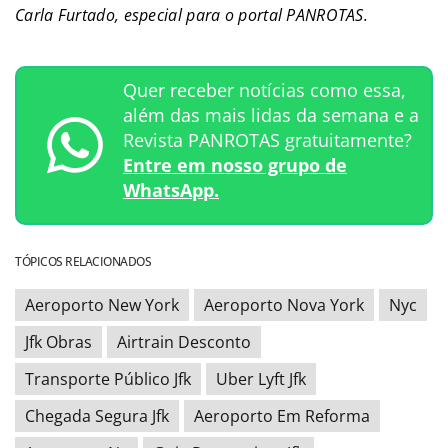
Carla Furtado, especial para o portal PANROTAS.
Quer receber notícias como essa,
além das mais lidas da semana e a
Revista PANROTAS gratuitamente?
Entre em nosso grupo de
WhatsApp.
TÓPICOS RELACIONADOS
Aeroporto New York
Aeroporto Nova York
Nyc
Jfk Obras
Airtrain Desconto
Transporte Público Jfk
Uber Lyft Jfk
Chegada Segura Jfk
Aeroporto Em Reforma