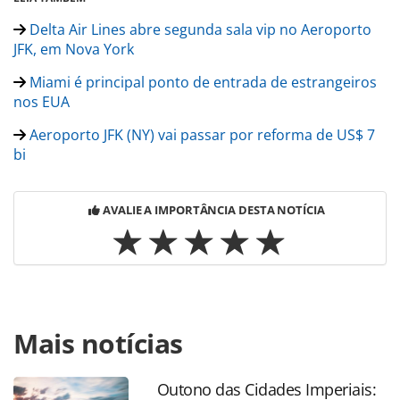
Delta Air Lines abre segunda sala vip no Aeroporto
JFK, em Nova York
Miami é principal ponto de entrada de estrangeiros
nos EUA
Aeroporto JFK (NY) vai passar por reforma de US$ 7
bi
AVALIE A IMPORTÂNCIA DESTA NOTÍCIA
Para compartilhar esse conteúdo, por favor utilize o link
Mais notícias
https://www.panrotas.com.br/aviacao/aeroportos/2025/07/j
em-obras-veja-como-chegar-e-sair-do-aeroporto-de-nova-
york-sem-estresse_219124.html ou as ferramentas
Outono das Cidades Imperiais:
oferecidas na página. Todo o conteúdo produzido pela