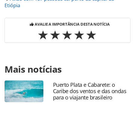
Etiópia
AVALIE A IMPORTÂNCIA DESTA NOTÍCIA
Para compartilhar esse conteúdo, por favor utilize o link
Mais notícias
https://www.panrotas.com.br/aviacao/aeroportos/2026/01
a-construcao-do-maior-aeroporto-da-africa-projetado-
pela-ethiopian-airlines_224912.html ou as ferramentas
Puerto Plata e Cabarete: o
oferecidas na página. Todo o conteúdo produzido pela
Caribe dos ventos e das ondas
PANROTAS Editora é protegido pela legislação brasileira
para o viajante brasileiro
sobre direito autoral. Não reproduza o conteúdo sem
autorização da PANROTAS Editora
(copyright@panrotas.com.br).