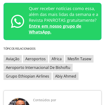
Quer receber notícias como essa,
além das mais lidas da semana e a
Revista PANROTAS gratuitamente?
Entre em nosso grupo de
WhatsApp.
TÓPICOS RELACIONADOS
Aviação
Aeroportos
Africa
Mesfin Tasew
Aeroporto Internacional De Bishoftu
Grupo Ethiopian Airlines
Abiy Ahmed
Conteúdos por