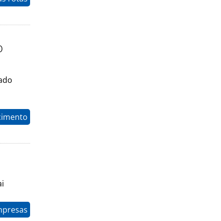
o
cado
cimento
ai
mpresas