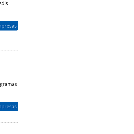
Adis
mpresas
rogramas
mpresas