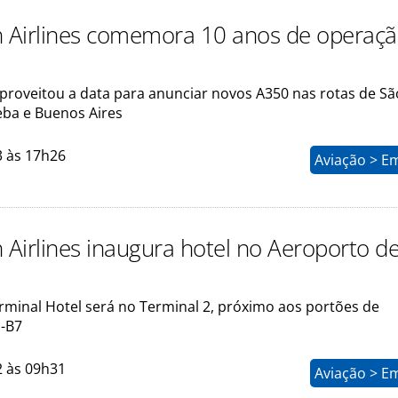
n Airlines comemora 10 anos de operaç
roveitou a data para anunciar novos A350 nas rotas de Sã
eba e Buenos Aires
3 às 17h26
Aviação > E
 Airlines inaugura hotel no Aeroporto de
erminal Hotel será no Terminal 2, próximo aos portões de
-B7
2 às 09h31
Aviação > E