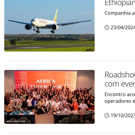
Ethiopian
Companhia aé
23/04/202
Roadshow
com eve
Encontro acon
operadores e
19/10/202