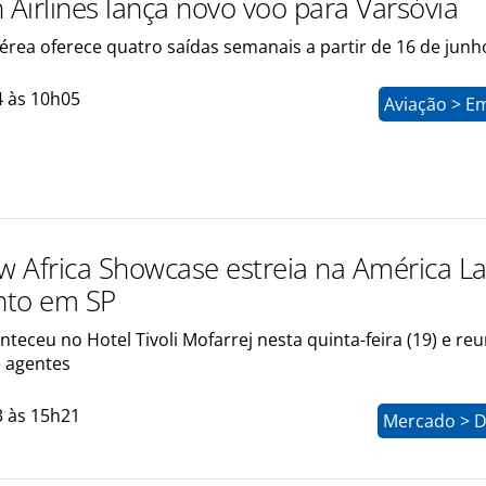
 Airlines lança novo voo para Varsóvia
rea oferece quatro saídas semanais a partir de 16 de junh
4 às 10h05
Aviação > E
 Africa Showcase estreia na América La
nto em SP
teceu no Hotel Tivoli Mofarrej nesta quinta-feira (19) e reu
 agentes
3 às 15h21
Mercado > D