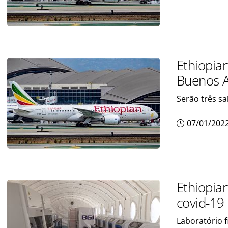
Ethiopia
Buenos A
Serão três s
07/01/202
Ethiopian
covid-19
Laboratório f