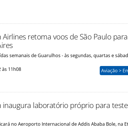
n Airlines retoma voos de São Paulo para
ires
aídas semanais de Guarulhos - às segundas, quartas e sába
2 às 11h08
Aviação > E
 inaugura laboratório próprio para test
icará no Aeroporto Internacional de Addis Ababa Bole, na E