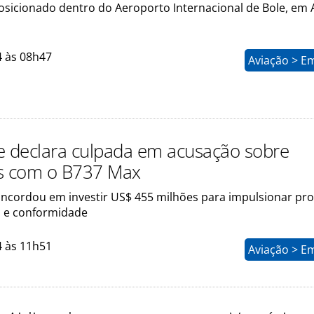
posicionado dentro do Aeroporto Internacional de Bole, em 
4 às 08h47
Aviação > E
e declara culpada em acusação sobre
s com o B737 Max
oncordou em investir US$ 455 milhões para impulsionar p
 e conformidade
4 às 11h51
Aviação > E