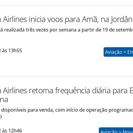
 Airlines inicia voos para Amã, na Jordân
á realizada três vezes por semana a partir de 19 de setemb
2 às 13h55
Aviação > E
 Airlines retoma frequência diária para B
ina
o disponíveis para venda, com início de operação programa
o
2 às 12h46
Aviação > Nov