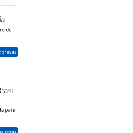
ia
ro de
mpresas
rasil
da para
as rotas