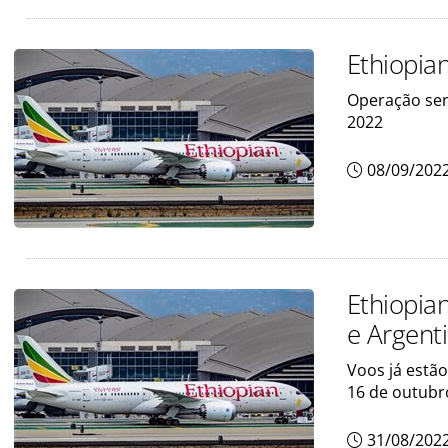
Ethiopian
Operação ser
2022
08/09/202
Ethiopian
e Argent
Voos já estã
16 de outubr
31/08/202