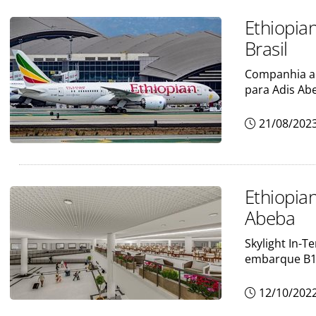
Ethiopia
Brasil
Companhia ap
para Adis Ab
21/08/202
Ethiopian
Abeba
Skylight In-T
embarque B1
12/10/202