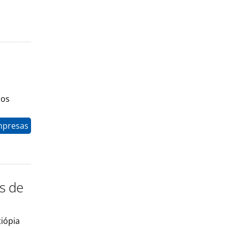
dos
mpresas
es de
tiópia