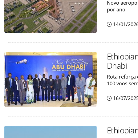
Novo aeropor
por ano
14/01/202
Ethiopian
Dhabi
Rota reforça
100 voos sem
16/07/202
Ethiopia