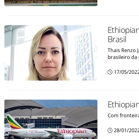
Ethiopia
Brasil
Thais Renzo 
brasileiro d
17/05/202
Ethiopian
Com fronteira
28/01/202