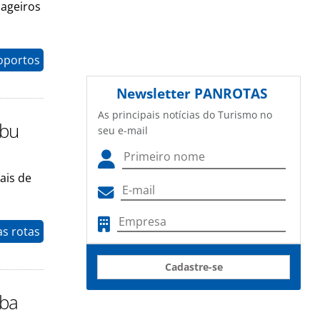
sageiros
oportos
Newsletter
PANROTAS
As principais notícias do Turismo no
Abu
seu e-mail
ais de
as rotas
Cadastre-se
eba