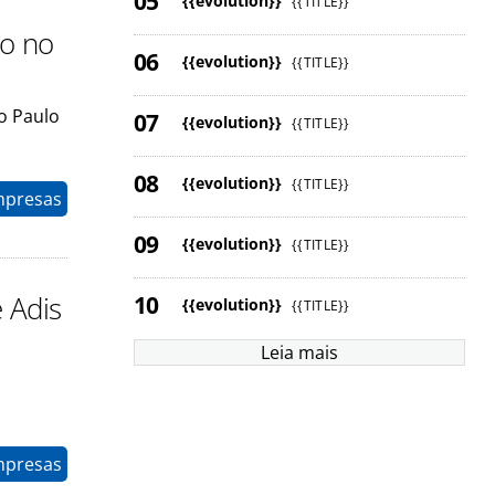
{{evolution}}
{{TITLE}}
ão no
{{evolution}}
{{TITLE}}
o Paulo
{{evolution}}
{{TITLE}}
{{evolution}}
{{TITLE}}
mpresas
{{evolution}}
{{TITLE}}
 Adis
{{evolution}}
{{TITLE}}
Leia mais
mpresas