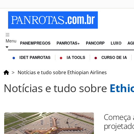
Menu
PANEMPREGOS
PANROTAS+
PANCORP
LUXO
AG
IDET PANROTAS
IA TOOLS
CURSO DE IA
Notícias e tudo sobre Ethiopian Airlines
Notícias e tudo sobre
Ethi
Começa a
projetado