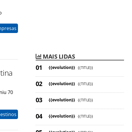
o
mpresas
MAIS LIDAS
{{evolution}}
{{TITLE}}
tina
{{evolution}}
{{TITLE}}
niu 70
{{evolution}}
{{TITLE}}
estinos
{{evolution}}
{{TITLE}}