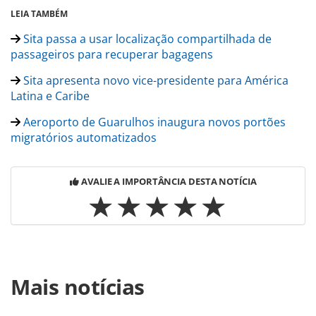
LEIA TAMBÉM
Sita passa a usar localização compartilhada de
passageiros para recuperar bagagens
Sita apresenta novo vice-presidente para América
Latina e Caribe
Aeroporto de Guarulhos inaugura novos portões
migratórios automatizados
AVALIE A IMPORTÂNCIA DESTA NOTÍCIA
Para compartilhar esse conteúdo, por favor utilize o link
Mais notícias
https://www.panrotas.com.br/aviacao/aeroportos/2026/04/
lanca-solucao-que-permite-operacao-de-aeroportos-em-
redes-gerenciadas-por-terceiros_227974.html ou as