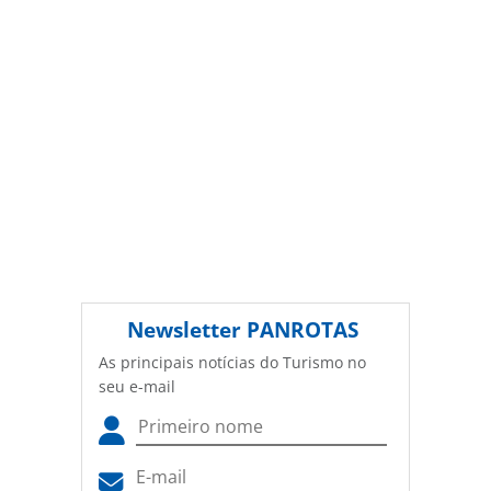
WTC Events Center aposta em
ferramentas oferecidas na página. Todo o conteúdo
modularidade e estrutura
produzido pela PANROTAS Editora é protegido pela
integrada para atrair eventos a
legislação brasileira sobre direito autoral. Não reproduza o
SP
conteúdo sem autorização da PANROTAS Editora
(copyright@panrotas.com.br).
Newsletter
PANROTAS
As principais notícias do Turismo no