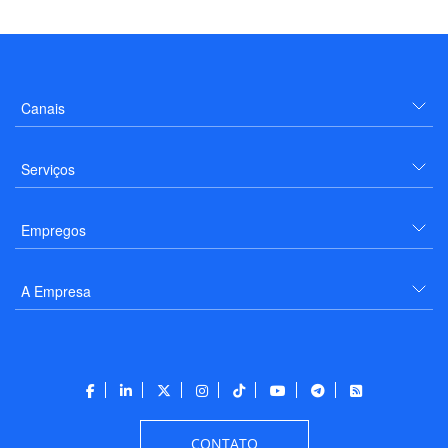
Aviação
Aeroportos
Sita lança solução que permite operação de
aeroportos em redes gerenciadas por terceiros
Canais
Serviços
Empregos
A Empresa