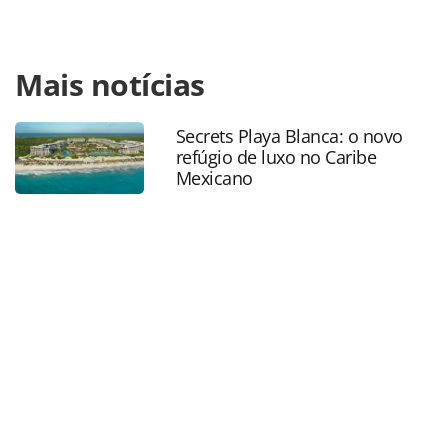
Para compartilhar esse conteúdo, por favor utilize o link
Mais notícias
https://www.panrotas.com.br/aviacao/distribuicao/2026/03
no-ira-ja-faz-preco-das-passagens-aereas-internacionais-
disparar-ate-295_226830.html ou as ferramentas
Secrets Playa Blanca: o novo
oferecidas na página. Todo o conteúdo produzido pela
refúgio de luxo no Caribe
PANROTAS Editora é protegido pela legislação brasileira
Mexicano
sobre direito autoral. Não reproduza o conteúdo sem
autorização da PANROTAS Editora
(copyright@panrotas.com.br).