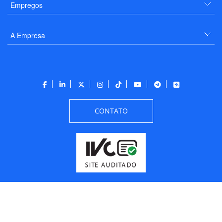
Empregos
A Empresa
CONTATO
Todos os direitos reservados a PANROTAS Editora - Ver.
Wednesday, August 5, 2026
7:05:27 PM -03:00:00 - Builder 2026.6.2.1
/ Layout
205df0c0b694a693290208d10d1a485b