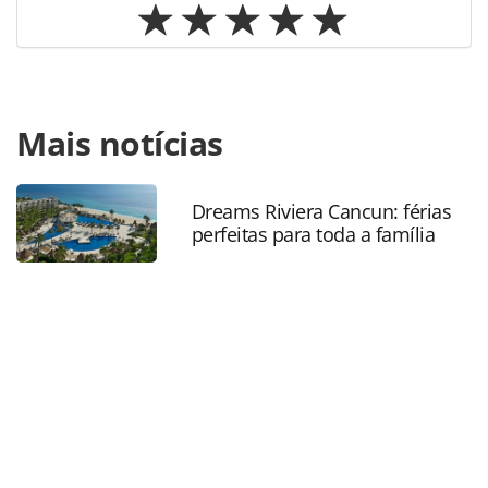
Para compartilhar esse conteúdo, por favor utilize o link
Mais notícias
https://www.panrotas.com.br/aviacao/empresas/2018/07/
rotas-e-avioes-o-plano-de-recuperacao-da-
etihad_156823.html ou as ferramentas oferecidas na
página. Todo o conteúdo produzido pela PANROTAS
Dreams Riviera Cancun: férias
perfeitas para toda a família
Editora é protegido pela legislação brasileira sobre direito
autoral. Não reproduza o conteúdo sem autorização da
PANROTAS Editora (copyright@panrotas.com.br).