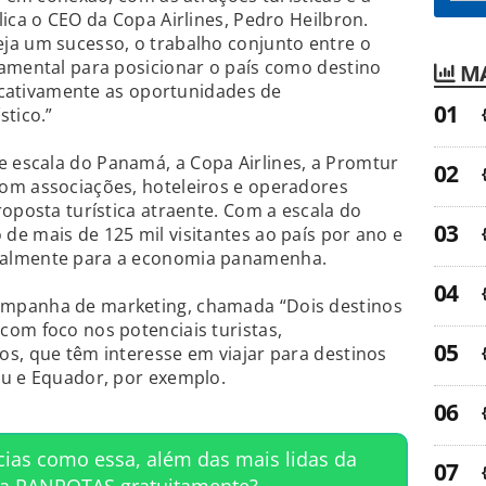
ica o CEO da Copa Airlines, Pedro Heilbron.
ja um sucesso, o trabalho conjunto entre o
damental para posicionar o país como destino
MA
ficativamente as oportunidades de
stico.”
escala do Panamá, a Copa Airlines, a Promtur
om associações, hoteleiros e operadores
roposta turística atraente. Com a escala do
e mais de 125 mil visitantes ao país por ano e
ualmente para a economia panamenha.
mpanha de marketing, chamada “Dois destinos
om foco nos potenciais turistas,
s, que têm interesse em viajar para destinos
ru e Equador, por exemplo.
cias como essa, além das mais lidas da