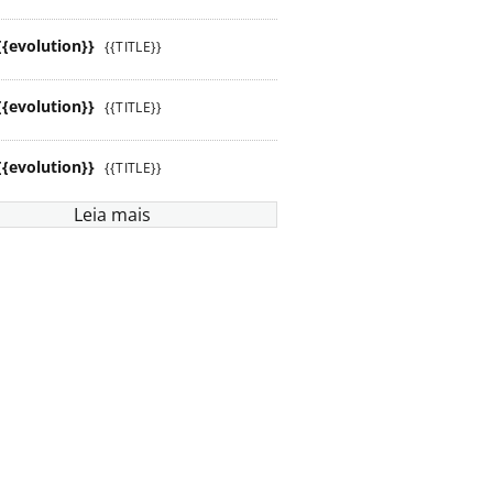
{{evolution}}
{{TITLE}}
{{evolution}}
{{TITLE}}
{{evolution}}
{{TITLE}}
Leia mais