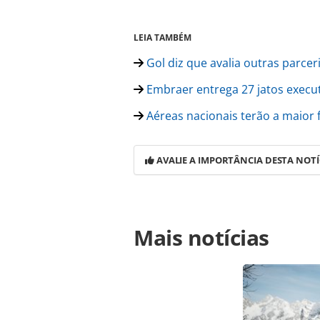
LEIA TAMBÉM
Gol diz que avalia outras parcer
Embraer entrega 27 jatos execut
Aéreas nacionais terão a maior 
AVALIE A IMPORTÂNCIA DESTA NOTÍ
Para compartilhar esse conteúdo, por 
Mais notícias
https://www.panrotas.com.br/aviac
gratuito-de-ate-sete-dias-no-panam
página. Todo o conteúdo produzido 
brasileira sobre direito autoral. N
PANROTAS Editora (copyright@panro