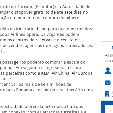
moção do Turismo (Promtur) e a Autoridade de
çar o stopover gratuito de até sete dias no
a opção no momento da compra do bilhete.
uída no itinerário de ou para qualquer um dos
Copa Airlines opera. Os viajantes podem
om os centros de reservas e o centro de
os de vendas, agências de viagens e operadoras,
s.
As p
seu 
os passageiros poderão comprar a escala do
anhia. Em segunda fase, o serviço ficará
as parceiras como a KLM, Air China, Air Europa
liance.
centivar os mais de seis milhões de
te pelo Panamá a incluir no seu itinerário uma
nectividade oferecida pelo nosso hub das
, em conexão, com as atrações turísticas e a