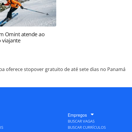
m Omint atende ao
 viajante
pa oferece stopover gratuito de até sete dias no Panamá
Empregos
BUSCAR VAGAS
IS
BUSCAR CURRÍCULOS