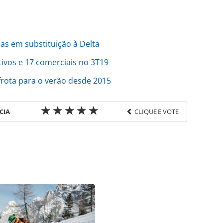
ias em substituição à Delta
ivos e 17 comerciais no 3T19
frota para o verão desde 2015
CIA
CLIQUE E VOTE
favor utilize o link
ao/empresas/2019/10/copa-oferece-stopover-
a_168844.html ou as ferramentas oferecidas na
pela PANROTAS Editora é protegido pela legislação
ão reproduza o conteúdo sem autorização da
tas.com.br).