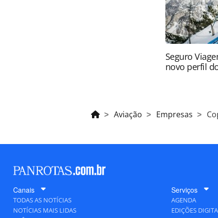
Seguro Viage
novo perfil do
Aviação
Empresas
Co
Canais
Serviços
TODAS AS NOTÍCIAS
AGENDA
NOTÍCIAS MAIS LIDAS
EDIÇÕES DIGITA