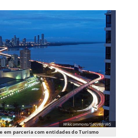
Wikicommons/SaavedraVS
e em parceria com entidades do Turismo