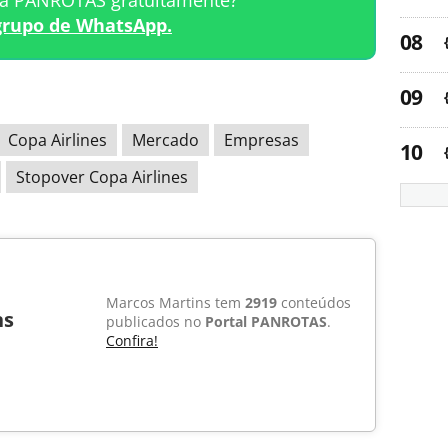
ta PANROTAS gratuitamente?
grupo de WhatsApp.
Copa Airlines
Mercado
Empresas
Stopover Copa Airlines
Marcos Martins tem
2919
conteúdos
ns
publicados no
Portal PANROTAS
.
Confira!