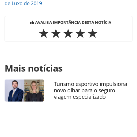
de Luxo de 2019
AVALIE A IMPORTÂNCIA DESTA NOTÍCIA
Para compartilhar esse conteúdo, por favor utilize o link
Mais notícias
https://www.panrotas.com.br/aviacao/empresas/2020/03/vi
atlantic-vai-parar-75-de-sua-frota_171842.html ou as
ferramentas oferecidas na página. Todo o conteúdo
Turismo esportivo impulsiona
produzido pela PANROTAS Editora é protegido pela
novo olhar para o seguro
legislação brasileira sobre direito autoral. Não reproduza o
viagem especializado
conteúdo sem autorização da PANROTAS Editora
(copyright@panrotas.com.br).