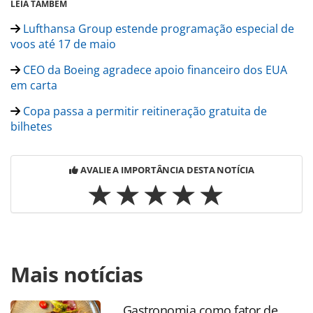
LEIA TAMBÉM
Lufthansa Group estende programação especial de
voos até 17 de maio
CEO da Boeing agradece apoio financeiro dos EUA
em carta
Copa passa a permitir reitineração gratuita de
bilhetes
AVALIE A IMPORTÂNCIA DESTA NOTÍCIA
Para compartilhar esse conteúdo, por favor utilize o link
Mais notícias
https://www.panrotas.com.br/aviacao/empresas/2020/04/a
governamental-e-essencial-para-preservar-a-aviacao-diz-
iata_172944.html ou as ferramentas oferecidas na página.
Gastronomia como fator de